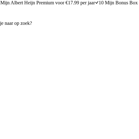
Mijn Albert Heijn Premium voor €17.99 per jaar
10 Mijn Bonus Box 
tensoep
Macaroni-ovenschotel met br
30 minuten bereidingstijd
20
min
20 minuten berei