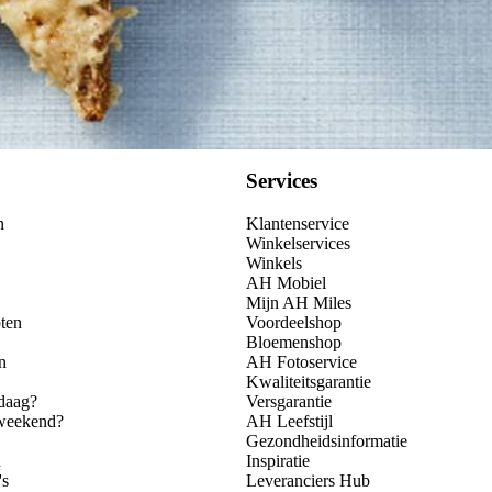
Services
n
Klantenservice
Winkelservices
Winkels
AH Mobiel
Mijn AH Miles
ten
Voordeelshop
Bloemenshop
n
AH Fotoservice
Kwaliteitsgarantie
daag?
Versgarantie
 weekend?
AH Leefstijl
Gezondheidsinformatie
n
Inspiratie
's
Leveranciers Hub