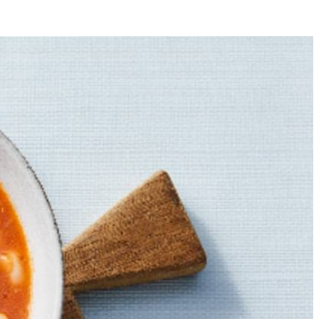
4
n de ongepelde tenen knoflook over een met bakpapier beklede
atste 10 min. boven de groente in de oven.
) in een soeppan. Voeg het water toe, verkruimel het bouillonblokje
ter. Voeg toe aan de soep en breng op smaak met peper.
dden. Serveer bij de soep.
gscentrum, dan kun je per dag 3 tot 5 keer iets kleins (de ‘dagkeuze’)