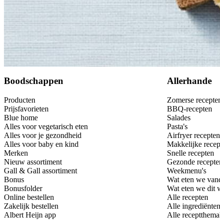
Bewaar
Boodschappen
Allerhande
Producten
Zomerse recepte
Prijsfavorieten
BBQ-recepten
Blue home
Salades
Alles voor vegetarisch eten
Pasta's
Alles voor je gezondheid
Airfryer recepten
Alles voor baby en kind
Makkelijke recep
Merken
Snelle recepten
Nieuw assortiment
Gezonde recepte
Gall & Gall assortiment
Weekmenu's
Bonus
Wat eten we van
Bonusfolder
Wat eten we dit
Online bestellen
Alle recepten
Zakelijk bestellen
Alle ingrediënte
Albert Heijn app
Alle receptthema