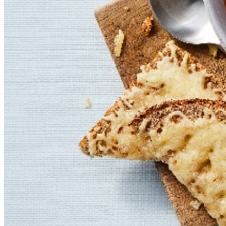
buiten de Schijf kiezen.
6
sneetjes
volkorenbrood
150
g
Zaanse Hoeve geraspte kaas mild 30+
750
ml
water
1
groentebouillontablet minder zout
360
g
witte bonen in pot
15
g
verse peterselie
Dit heb je nodig