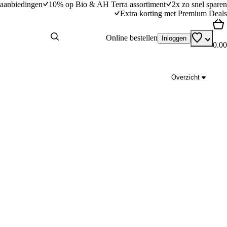
aanbiedingen
10% op Bio & AH Terra assortiment
2x zo snel sparen
Extra korting met Premium Deals
Online bestellen
Inloggen
0.00
Overzicht
occoli
Volkorenpenne met geroosterde paprika, wit
en kaas
dingstijd
30
min
30 minuten bereidingstijd