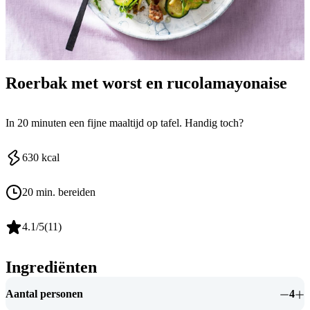
Roerbak met worst en rucolamayonaise
In 20 minuten een fijne maaltijd op tafel. Handig toch?
630
kcal
20 min. bereiden
4.1
/5
(
11
)
Ingrediënten
Aantal personen
4