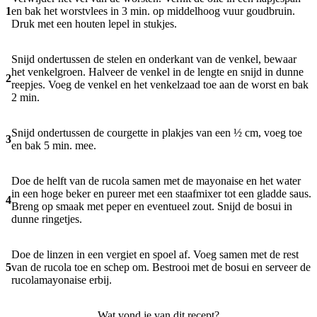
1
en bak het worstvlees in 3 min. op middelhoog vuur goudbruin.
Druk met een houten lepel in stukjes.
Snijd ondertussen de stelen en onderkant van de venkel, bewaar
het venkelgroen. Halveer de venkel in de lengte en snijd in dunne
2
reepjes. Voeg de venkel en het venkelzaad toe aan de worst en bak
2 min.
Snijd ondertussen de courgette in plakjes van een ½ cm, voeg toe
3
en bak 5 min. mee.
Doe de helft van de rucola samen met de mayonaise en het water
in een hoge beker en pureer met een staafmixer tot een gladde saus.
4
Breng op smaak met peper en eventueel zout. Snijd de bosui in
dunne ringetjes.
Doe de linzen in een vergiet en spoel af. Voeg samen met de rest
5
van de rucola toe en schep om. Bestrooi met de bosui en serveer de
rucolamayonaise erbij.
Wat vond je van dit recept?