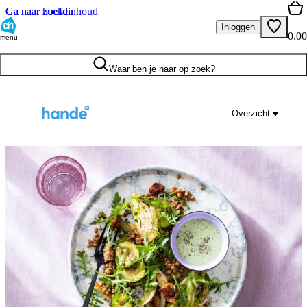
Ga naar hoofdinhoud
Ga naar zoeken
Inloggen
0.00
menu
Waar ben je naar op zoek?
Overzicht