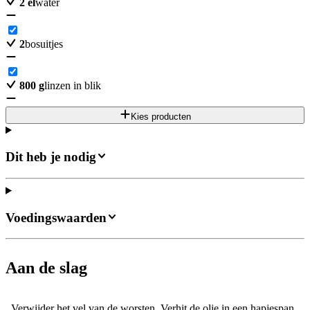
2
el
water
2
bosuitjes
800
g
linzen in blik
Kies producten
Dit heb je nodig
Voedingswaarden
Aan de slag
Verwijder het vel van de worsten. Verhit de olie in een hapjespan