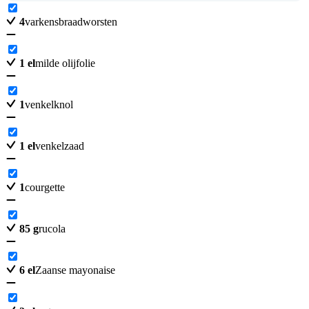
4
varkensbraadworsten
1
el
milde olijfolie
1
venkelknol
1
el
venkelzaad
1
courgette
85
g
rucola
6
el
Zaanse mayonaise