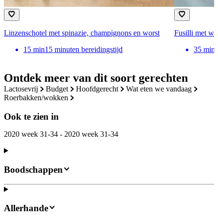
Linzenschotel met spinazie, champignons en worst
Fusilli met wo
15
min
15 minuten bereidingstijd
35
min
Ontdek meer van dit soort gerechten
lactosevrij
budget
hoofdgerecht
wat eten we vandaag
roerbakken/wokken
Ook te zien in
2020 week 31-34 - 2020 week 31-34
Boodschappen
Allerhande