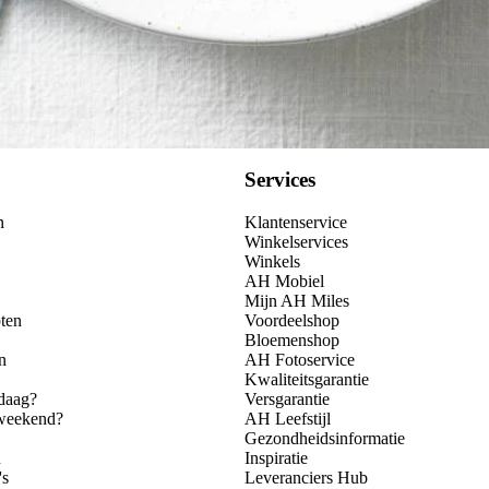
Services
n
Klantenservice
Winkelservices
Winkels
AH Mobiel
Mijn AH Miles
ten
Voordeelshop
Bloemenshop
n
AH Fotoservice
Kwaliteitsgarantie
daag?
Versgarantie
 weekend?
AH Leefstijl
Gezondheidsinformatie
n
Inspiratie
's
Leveranciers Hub