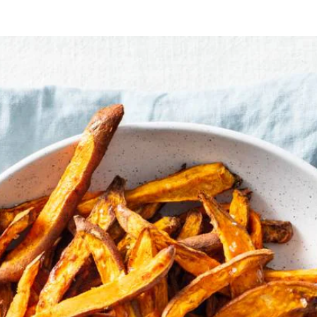
vis
bijgerecht
bakken
airfryer
 cm dik. Snijd de plakken in repen van 1 cm en ca. 10-12 cm lang. Dep
cayennepeper om met de friet. Doe de friet in het mandje van de airfr
Wat vond je van dit recept?