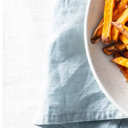
1
tl
grof zeezout
Dit heb je nodig