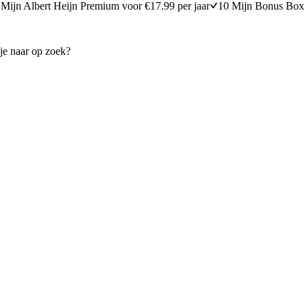
Mijn Albert Heijn Premium voor €17.99 per jaar
10 Mijn Bonus Box 
l friet uit de oven
Zoete-aardappelfriet met chi
10 minuten bereidingstijd
25
min
25 minuten berei