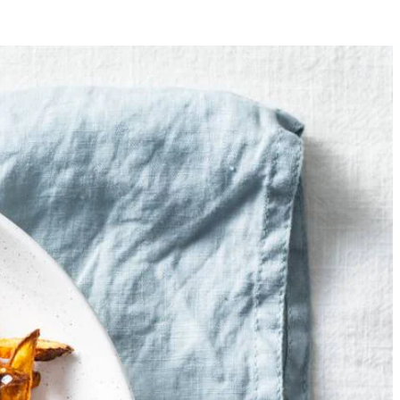
4
 de friet droog met keukenpapier.
yer en bak in 15 min. goudgeel en gaar. Schud het mandje halverwege