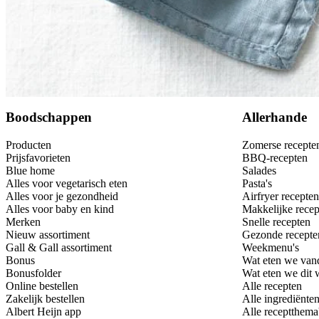
Bewaar
Boodschappen
Allerhande
Producten
Zomerse recepte
Prijsfavorieten
BBQ-recepten
Blue home
Salades
Alles voor vegetarisch eten
Pasta's
Alles voor je gezondheid
Airfryer recepten
Alles voor baby en kind
Makkelijke recep
Merken
Snelle recepten
Nieuw assortiment
Gezonde recepte
Gall & Gall assortiment
Weekmenu's
Bonus
Wat eten we van
Bonusfolder
Wat eten we dit
Online bestellen
Alle recepten
Zakelijk bestellen
Alle ingrediënte
Albert Heijn app
Alle receptthema