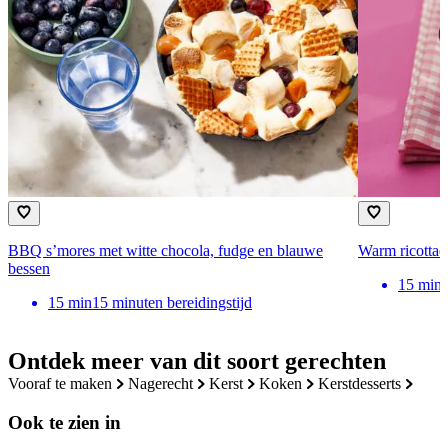
BBQ s’mores met witte chocola, fudge en blauwe
Warm ricottac
bessen
15
min
15
min
15 minuten bereidingstijd
Ontdek meer van dit soort gerechten
vooraf te maken
nagerecht
kerst
koken
kerstdesserts
Ook te zien in