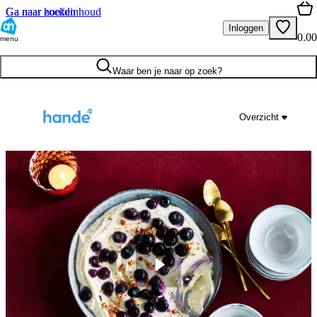
Ga naar hoofdinhoud
Ga naar zoeken
Inloggen
0.00
menu
Waar ben je naar op zoek?
Overzicht