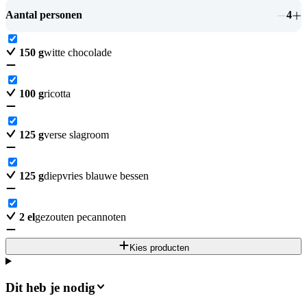
Aantal personen
4
150
g
witte chocolade
100
g
ricotta
125
g
verse slagroom
125
g
diepvries blauwe bessen
2
el
gezouten pecannoten
Kies producten
Dit heb je nodig