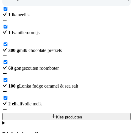
1
l
kaneelijs
1
l
vanilleroomijs
300
g
milk chocolate pretzels
60
g
ongezouten roomboter
100
g
Lonka fudge caramel & sea salt
2
el
halfvolle melk
Kies producten