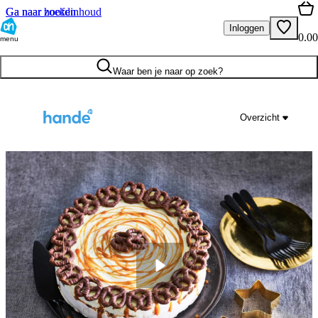
Ga naar hoofdinhoud
Ga naar zoeken
Inloggen
0.00
menu
Waar ben je naar op zoek?
Overzicht