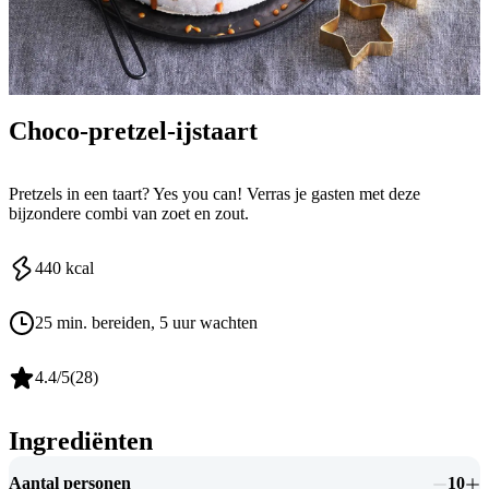
Choco-pretzel-ijstaart
Pretzels in een taart? Yes you can! Verras je gasten met deze
bijzondere combi van zoet en zout.
440
kcal
25 min. bereiden
, 5 uur wachten
4.4
/5
(
28
)
Ingrediënten
Aantal personen
10