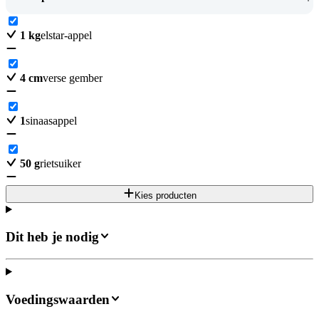
1
kg
elstar-appel
4
cm
verse gember
1
sinaasappel
50
g
rietsuiker
Kies producten
Dit heb je nodig
Voedingswaarden