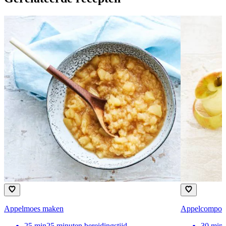
Appelmoes maken
Appelcompot
25
min
25 minuten bereidingstijd
30
min