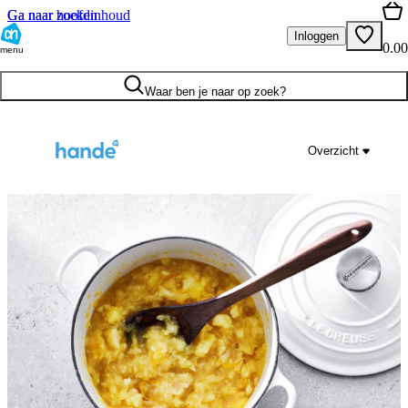
Ga naar hoofdinhoud
Ga naar zoeken
Inloggen
0.00
menu
Waar ben je naar op zoek?
Overzicht