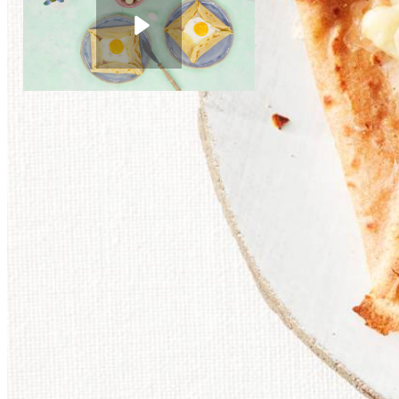
80
g
gruyère
30
g
ongezouten roomboter
Bretonse galettes met ham, gruyère en ei
4
kleine eieren
Instructievideo
-
00:27
min.
4
plakken
achterham