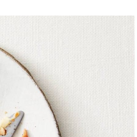
4
kjes van de gruyère.
 pan en leg op een bord.
 bruin in ca. 1 min., draai om en bak de andere kant bruin. Herhaal
erop, vouw de randen van het flensje naar binnen, maar laat het ei