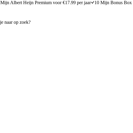
Mijn Albert Heijn Premium voor €17.99 per jaar
10 Mijn Bonus Box 
am en spinazie
Aspergesoep met ham en ei
25 minuten bereidingstijd
25
min
25 minuten berei