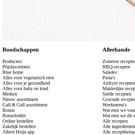
Bewaar
Boodschappen
Allerhande
Producten
Zomerse recepte
Prijsfavorieten
BBQ-recepten
Blue home
Salades
Alles voor vegetarisch eten
Pasta's
Alles voor je gezondheid
Airfryer recepten
Alles voor baby en kind
Makkelijke recep
Merken
Snelle recepten
Nieuw assortiment
Gezonde recepte
Gall & Gall assortiment
Weekmenu's
Bonus
Wat eten we van
Bonusfolder
Wat eten we dit
Online bestellen
Alle recepten
Zakelijk bestellen
Alle ingrediënte
Albert Heijn app
Alle receptthema