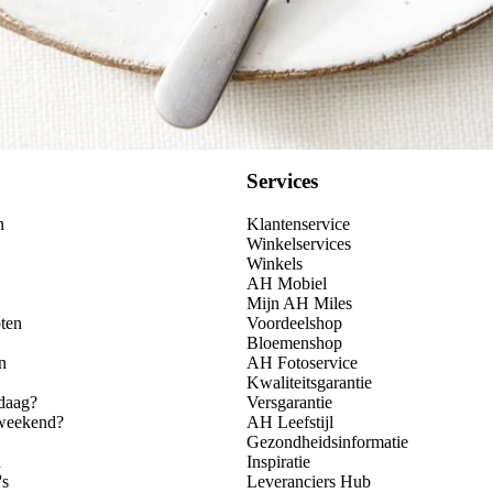
Services
n
Klantenservice
Winkelservices
Winkels
AH Mobiel
Mijn AH Miles
ten
Voordeelshop
Bloemenshop
n
AH Fotoservice
Kwaliteitsgarantie
daag?
Versgarantie
 weekend?
AH Leefstijl
Gezondheidsinformatie
n
Inspiratie
's
Leveranciers Hub