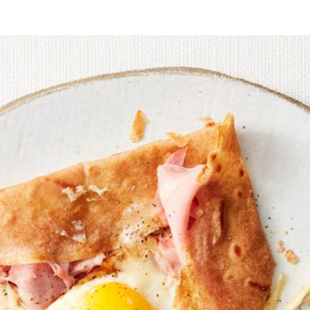
 melk met een garde tot een glad beslag. Schaaf met een kaasschaaf pla
 bak hierin in 4 min. op middelhoog vuur de kleine eieren. Haal uit de
kenpan en bak hierin een flensje van ¼ van het beslag. Bak eerst 1 kant
am en ¼ van de kaas op. Laat de kaas een beetje smelten. Leg het eitje 