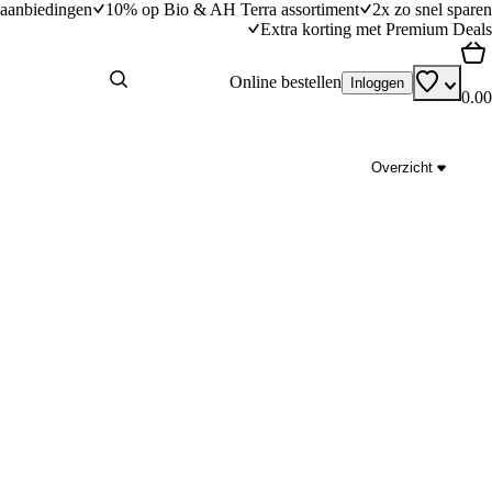
aanbiedingen
10% op Bio & AH Terra assortiment
2x zo snel sparen
Extra korting met Premium Deals
Online bestellen
Inloggen
0.00
Overzicht
Gruyère-eclairs met ham
dingstijd
40
min
40 minuten bereidingstijd