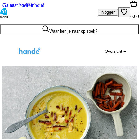
Ga naar hoofdinhoud
Ga naar zoeken
Inloggen
0.00
menu
Waar ben je naar op zoek?
Overzicht