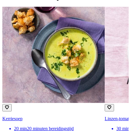
Kerriesoep
Linzen-tomat
20
min
20 minuten bereidingstijd
30
min