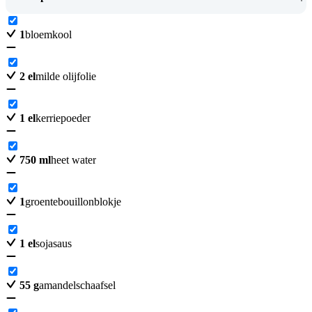
1
bloemkool
2
el
milde olijfolie
1
el
kerriepoeder
750
ml
heet water
1
groentebouillonblokje
1
el
sojasaus
55
g
amandelschaafsel