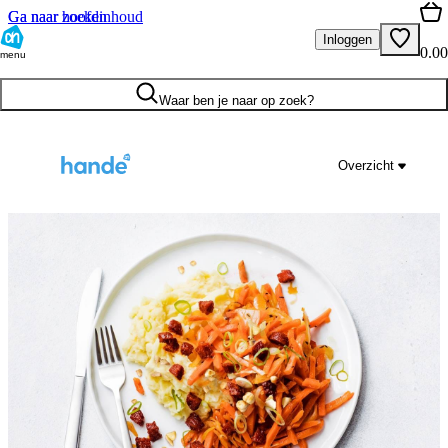
Ga naar hoofdinhoud
Ga naar zoeken
Inloggen
0.00
menu
Waar ben je naar op zoek?
Overzicht