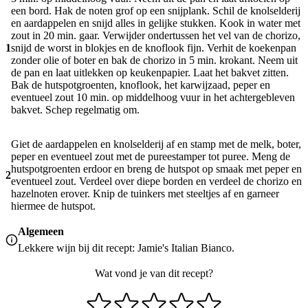
een bord. Hak de noten grof op een snijplank. Schil de knolselderij
en aardappelen en snijd alles in gelijke stukken. Kook in water met
zout in 20 min. gaar. Verwijder ondertussen het vel van de chorizo,
1
snijd de worst in blokjes en de knoflook fijn. Verhit de koekenpan
zonder olie of boter en bak de chorizo in 5 min. krokant. Neem uit
de pan en laat uitlekken op keukenpapier. Laat het bakvet zitten.
Bak de hutspotgroenten, knoflook, het karwijzaad, peper en
eventueel zout 10 min. op middelhoog vuur in het achtergebleven
bakvet. Schep regelmatig om.
Giet de aardappelen en knolselderij af en stamp met de melk, boter,
peper en eventueel zout met de pureestamper tot puree. Meng de
hutspotgroenten erdoor en breng de hutspot op smaak met peper en
2
eventueel zout. Verdeel over diepe borden en verdeel de chorizo en
hazelnoten erover. Knip de tuinkers met steeltjes af en garneer
hiermee de hutspot.
Algemeen
Lekkere wijn bij dit recept: Jamie's Italian Bianco.
Wat vond je van dit recept?