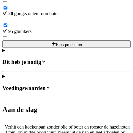
20
g
ongezouten roomboter
95
g
tuinkers
Kies producten
Dit heb je nodig
Voedingswaarden
Aan de slag
Verhit een koekenpan zonder olie of boter en rooster de hazelnoten
3 min. op middelhoog vuur. Neem uit de pan en laat afkoelen op