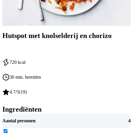
Hutspot met knolselderij en chorizo
720
kcal
30 min. bereiden
4.7
/5
(
19
)
Ingrediënten
Aantal personen
4