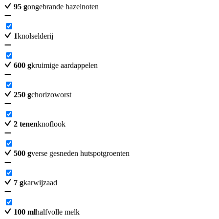
95
g
ongebrande hazelnoten
1
knolselderij
600
g
kruimige aardappelen
250
g
chorizoworst
2
tenen
knoflook
500
g
verse gesneden hutspotgroenten
7
g
karwijzaad
100
ml
halfvolle melk