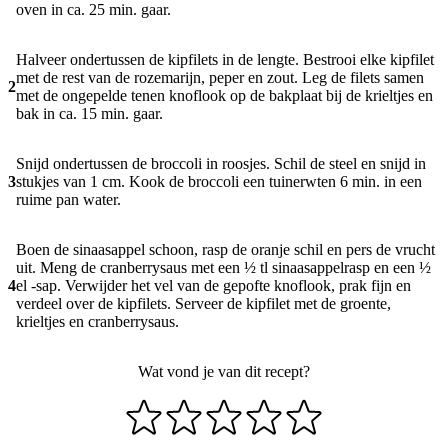
oven in ca. 25 min. gaar.
Halveer ondertussen de kipfilets in de lengte. Bestrooi elke kipfilet
met de rest van de rozemarijn, peper en zout. Leg de filets samen
2
met de ongepelde tenen knoflook op de bakplaat bij de krieltjes en
bak in ca. 15 min. gaar.
Snijd ondertussen de broccoli in roosjes. Schil de steel en snijd in
3
stukjes van 1 cm. Kook de broccoli een tuinerwten 6 min. in een
ruime pan water.
Boen de sinaasappel schoon, rasp de oranje schil en pers de vrucht
uit. Meng de cranberrysaus met een ½ tl sinaasappelrasp en een ½
4
el -sap. Verwijder het vel van de gepofte knoflook, prak fijn en
verdeel over de kipfilets. Serveer de kipfilet met de groente,
krieltjes en cranberrysaus.
Wat vond je van dit recept?