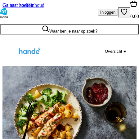
Ga naar hoofdinhoud
Ga naar zoeken
Inloggen
0.00
menu
Waar ben je naar op zoek?
Overzicht