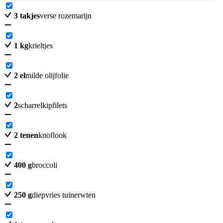
3
takjes
verse rozemarijn
1
kg
krieltjes
2
el
milde olijfolie
2
scharrelkipfilets
2
tenen
knoflook
400
g
broccoli
250
g
diepvries tuinerwten