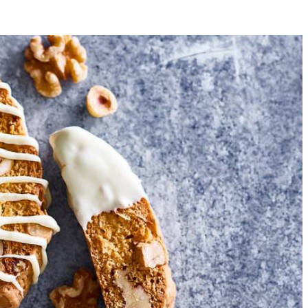
30
ix nog 1 min. Zeef de bloem, bakpoeder en een snufje zout boven een
n van ca. 30 cm lang, 5 cm breed en 1½ cm hoog. Leg ze op een met
maal afkoelen.
n vork in de chocolade en trek daarmee streepjes over de koekjes.