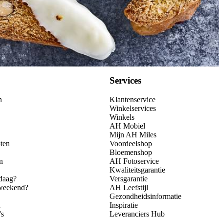
Services
n
Klantenservice
Winkelservices
Winkels
AH Mobiel
Mijn AH Miles
ten
Voordeelshop
Bloemenshop
n
AH Fotoservice
Kwaliteitsgarantie
daag?
Versgarantie
 weekend?
AH Leefstijl
Gezondheidsinformatie
n
Inspiratie
's
Leveranciers Hub