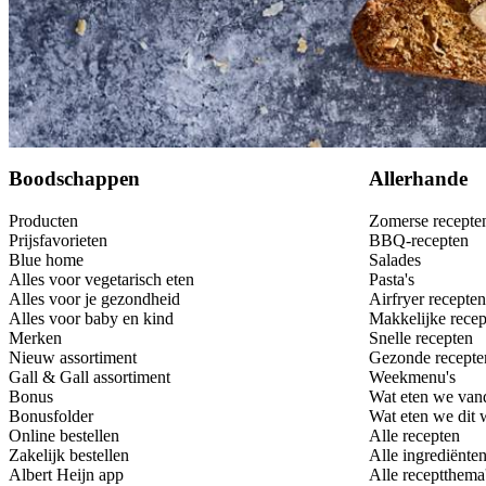
Bewaar
Boodschappen
Allerhande
Producten
Zomerse recepte
Prijsfavorieten
BBQ-recepten
Blue home
Salades
Alles voor vegetarisch eten
Pasta's
Alles voor je gezondheid
Airfryer recepten
Alles voor baby en kind
Makkelijke recep
Merken
Snelle recepten
Nieuw assortiment
Gezonde recepte
Gall & Gall assortiment
Weekmenu's
Bonus
Wat eten we van
Bonusfolder
Wat eten we dit
Online bestellen
Alle recepten
Zakelijk bestellen
Alle ingrediënte
Albert Heijn app
Alle receptthema