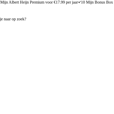
Mijn Albert Heijn Premium voor €17.99 per jaar
10 Mijn Bonus Box 
 van kokos
Muffins
15 minuten bereidingstijd
30
min
30 minuten berei