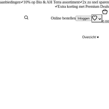
aanbiedingen
10% op Bio & AH Terra assortiment
2x zo snel sparen
Extra korting met Premium Deals
Online bestellen
Inloggen
0.00
Overzicht
Sandwichkoekjes met jam
dingstijd
25
min
25 minuten bereidingstijd