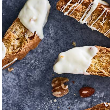
250
g
tarwebloem
1
tl
bakpoeder
125
g
Duyvis unsalted nutmix walnut
50
g
biologische kokossnippers
100
g
witte chocolade
Dit heb je nodig