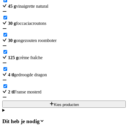
45
g
vinaigrette natural
30
g
foccaciacroutons
30
g
ongezouten roomboter
125
g
crème fraîche
4
tl
gedroogde dragon
2
tl
Franse mosterd
Kies producten
Dit heb je nodig