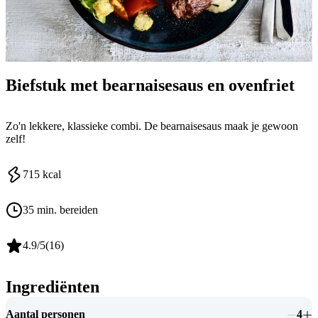
Biefstuk met bearnaisesaus en ovenfriet
Zo'n lekkere, klassieke combi. De bearnaisesaus maak je gewoon
zelf!
715
kcal
35 min. bereiden
4.9
/5
(
16
)
Ingrediënten
Aantal personen
4