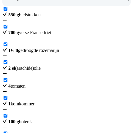
550
g
biefstukken
700
g
verse Franse friet
1
½
tl
gedroogde rozemarijn
2
el
(arachide)olie
4
tomaten
1
komkommer
100
g
botersla