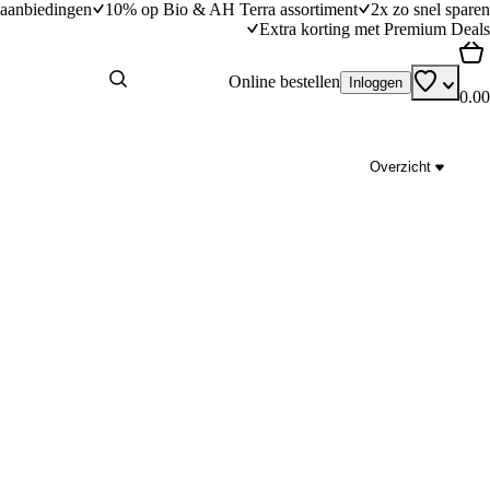
aanbiedingen
10% op Bio & AH Terra assortiment
2x zo snel sparen
Extra korting met Premium Deals
Online bestellen
Inloggen
0.00
Overzicht
oedels
Noedelroerbak met zwarte-bonensaus
dingstijd
15
min
15 minuten bereidingstijd