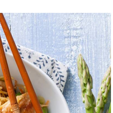
4
rwijder de houtachtige onderkant. Snijd ze in schuine stukken van 3
 4 min.
t de gebakken uitjes.