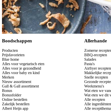
Bewaar
Boodschappen
Allerhande
Producten
Zomerse recepte
Prijsfavorieten
BBQ-recepten
Blue home
Salades
Alles voor vegetarisch eten
Pasta's
Alles voor je gezondheid
Airfryer recepten
Alles voor baby en kind
Makkelijke recep
Merken
Snelle recepten
Nieuw assortiment
Gezonde recepte
Gall & Gall assortiment
Weekmenu's
Bonus
Wat eten we van
Bonusfolder
Wat eten we dit
Online bestellen
Alle recepten
Zakelijk bestellen
Alle ingrediënte
Albert Heijn app
Alle receptthema