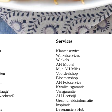
Services
n
Klantenservice
Winkelservices
Winkels
AH Mobiel
Mijn AH Miles
ten
Voordeelshop
Bloemenshop
n
AH Fotoservice
Kwaliteitsgarantie
daag?
Versgarantie
 weekend?
AH Leefstijl
Gezondheidsinformatie
n
Inspiratie
's
Leveranciers Hub