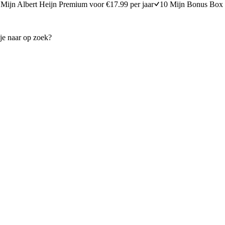
Mijn Albert Heijn Premium voor €17.99 per jaar
10 Mijn Bonus Box 
roerbak met broccoli en teriyakitofu
Roerbak met scharrelkip en n
25 minuten bereidingstijd
20
min
20 minuten berei