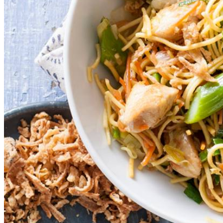
150
g
peen julienne
250
g
Chinese eiermie
4
middelgrote scharreleieren
4
el
oosterse vinaigrette
4
el
gebakken uitjes
Dit heb je nodig