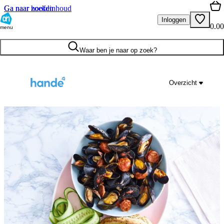
Ga naar hoofdinhoud
Ga naar zoeken
Inloggen
0.00
menu
Waar ben je naar op zoek?
Overzicht