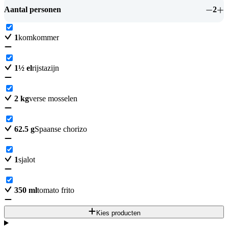
Aantal personen
2
1
komkommer
1
½
el
rijstazijn
2
kg
verse mosselen
62.5
g
Spaanse chorizo
1
sjalot
350
ml
tomato frito
Kies producten