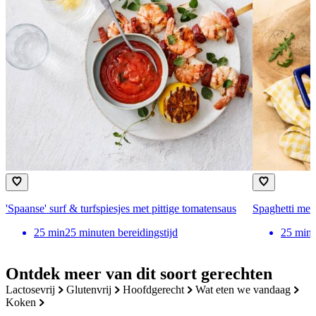
'Spaanse' surf & turfspiesjes met pittige tomatensaus
Spaghetti met
25
min
25 minuten bereidingstijd
25
min
Ontdek meer van dit soort gerechten
lactosevrij
glutenvrij
hoofdgerecht
wat eten we vandaag
koken