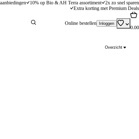
aanbiedingen
10% op Bio & AH Terra assortiment
2x zo snel sparen
Extra korting met Premium Deals
Online bestellen
Inloggen
0.00
Overzicht
tage cheese​
Toast met cottagecheese en geraspt ei
dingstijd
15
min
15 minuten bereidingstijd