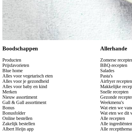
Bewaar
Boodschappen
Allerhande
Producten
Zomerse recepte
Prijsfavorieten
BBQ-recepten
Blue home
Salades
Alles voor vegetarisch eten
Pasta's
Alles voor je gezondheid
Airfryer recepten
Alles voor baby en kind
Makkelijke recep
Merken
Snelle recepten
Nieuw assortiment
Gezonde recepte
Gall & Gall assortiment
Weekmenu's
Bonus
Wat eten we van
Bonusfolder
Wat eten we dit
Online bestellen
Alle recepten
Zakelijk bestellen
Alle ingrediënte
Albert Heijn app
Alle receptthema