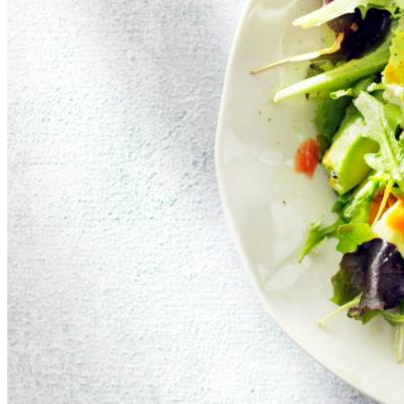
Ei koken
Instructievideo
-
01:51
min.