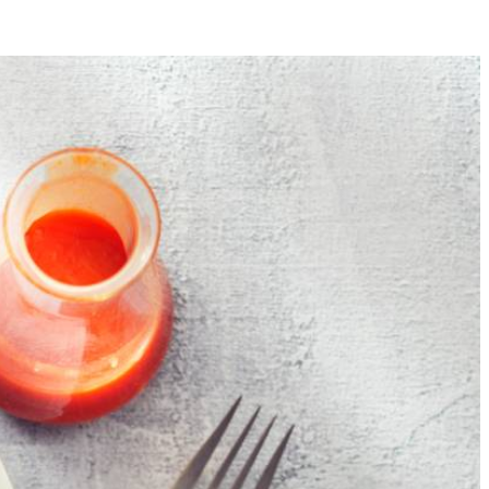
4
en pel ze. Snijd de avocado’s overlangs doormidden. Verwijder de pit,
en. Besprenkel met de sriracha sauce.
t er heet water op.