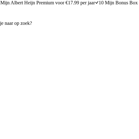
Mijn Albert Heijn Premium voor €17.99 per jaar
10 Mijn Bonus Box 
jtburger met sla, avocado, tomaat en
Filotaartje met zalm, ei en cot
15
min
15 minuten berei
15 minuten bereidingstijd