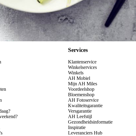
Services
n
Klantenservice
Winkelservices
Winkels
AH Mobiel
Mijn AH Miles
ten
Voordeelshop
Bloemenshop
n
AH Fotoservice
Kwaliteitsgarantie
daag?
Versgarantie
 weekend?
AH Leefstijl
Gezondheidsinformatie
n
Inspiratie
's
Leveranciers Hub