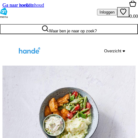
Ga naar hoofdinhoud
Ga naar zoeken
Inloggen
0.00
menu
Waar ben je naar op zoek?
Overzicht