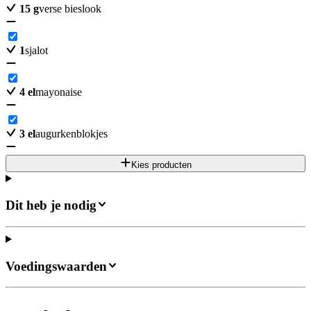
15
g
verse bieslook
1
sjalot
4
el
mayonaise
3
el
augurkenblokjes
Kies producten
Dit heb je nodig
Voedingswaarden