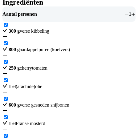
Ingrediënten
Aantal personen
1
300
g
verse kibbeling
800
g
aardappelpuree (koelvers)
250
g
cherrytomaten
1
el
(arachide)olie
600
g
verse gesneden snijbonen
1
el
Franse mosterd