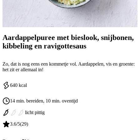
Aardappelpuree met bieslook, snijbonen,
kibbeling en ravigottesaus
Zo, dat is nog eens een kommetje vol. Aardappelen, vis en groente:
het zit er allemaal in!
640
kcal
14 min. bereiden
, 10 min. oventijd
licht pittig
3.6
/5
(
29
)