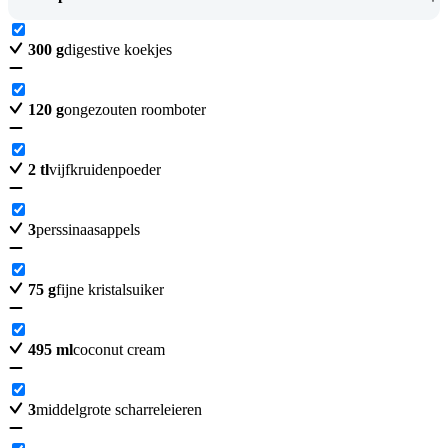
300
g
digestive koekjes
120
g
ongezouten roomboter
2
tl
vijfkruidenpoeder
3
perssinaasappels
75
g
fijne kristalsuiker
495
ml
coconut cream
3
middelgrote scharreleieren