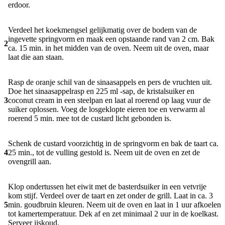
erdoor.
Verdeel het koekmengsel gelijkmatig over de bodem van de
ingevette springvorm en maak een opstaande rand van 2 cm. Bak
2
ca. 15 min. in het midden van de oven. Neem uit de oven, maar
laat die aan staan.
Rasp de oranje schil van de sinaasappels en pers de vruchten uit.
Doe het sinaasappelrasp en 225 ml -sap, de kristalsuiker en
3
coconut cream in een steelpan en laat al roerend op laag vuur de
suiker oplossen. Voeg de losgeklopte eieren toe en verwarm al
roerend 5 min. mee tot de custard licht gebonden is.
Schenk de custard voorzichtig in de springvorm en bak de taart ca.
4
25 min., tot de vulling gestold is. Neem uit de oven en zet de
ovengrill aan.
Klop ondertussen het eiwit met de basterdsuiker in een vetvrije
kom stijf. Verdeel over de taart en zet onder de grill. Laat in ca. 3
5
min. goudbruin kleuren. Neem uit de oven en laat in 1 uur afkoelen
tot kamertemperatuur. Dek af en zet minimaal 2 uur in de koelkast.
Serveer ijskoud.