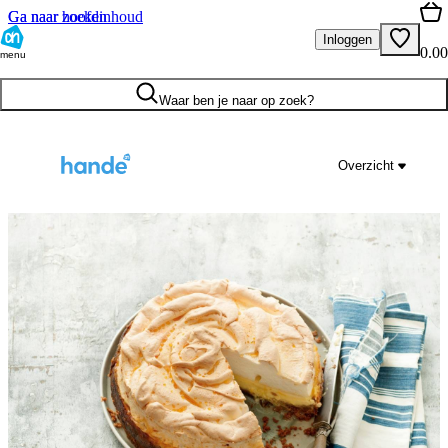
Ga naar hoofdinhoud
Ga naar zoeken
Inloggen
0.00
menu
Waar ben je naar op zoek?
Overzicht