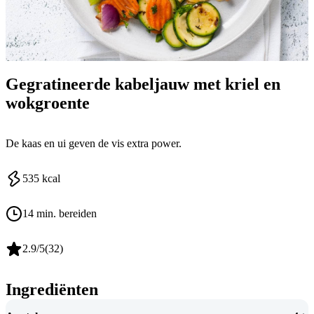
Gegratineerde kabeljauw met kriel en
wokgroente
De kaas en ui geven de vis extra power.
535
kcal
14 min. bereiden
2.9
/5
(
32
)
Ingrediënten