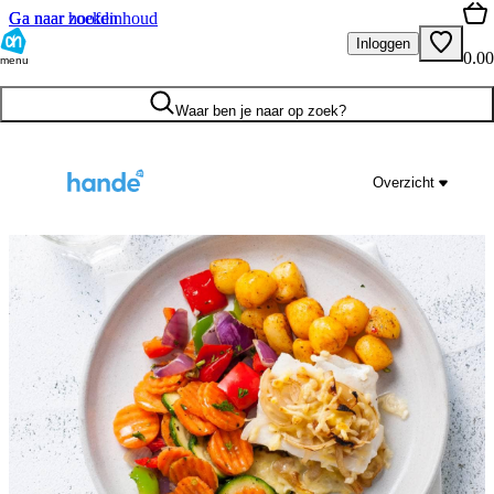
Ga naar hoofdinhoud
Ga naar zoeken
Inloggen
0.00
menu
Waar ben je naar op zoek?
Overzicht