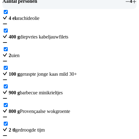
Aantal personen
4
4
el
arachideolie
400
g
diepvries kabeljauwfilets
2
uien
100
g
geraspte jonge kaas mild 30+
900
g
barbecue minikrieltjes
800
g
Provençaalse wokgroente
2
tl
gedroogde tijm