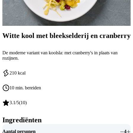
Witte kool met bleekselderij en cranberry
De moderne variant van koolsla: met cranberry's in plaats van
rozijnen.
210
kcal
10 min. bereiden
3.1
/5
(
10
)
Ingrediënten
Aantal personen
4