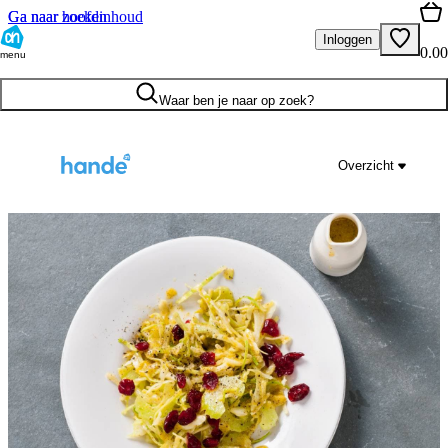
Ga naar hoofdinhoud
Ga naar zoeken
Inloggen
0.00
menu
Waar ben je naar op zoek?
Overzicht