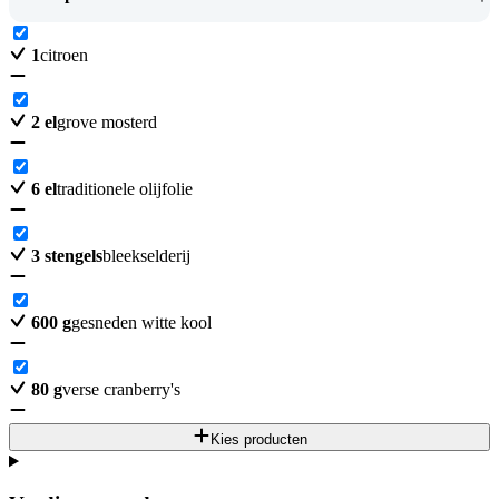
1
citroen
2
el
grove mosterd
6
el
traditionele olijfolie
3
stengels
bleekselderij
600
g
gesneden witte kool
80
g
verse cranberry's
Kies producten