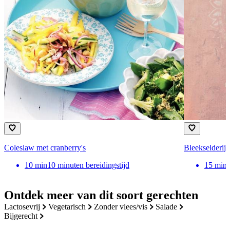
Coleslaw met cranberry's
Bleekselderi
10
min
10 minuten bereidingstijd
15
min
Ontdek meer van dit soort gerechten
lactosevrij
vegetarisch
zonder vlees/vis
salade
bijgerecht