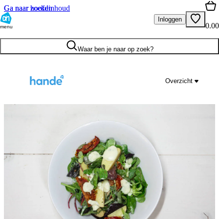
Ga naar hoofdinhoud
Ga naar zoeken
Inloggen
0.00
menu
Waar ben je naar op zoek?
Overzicht