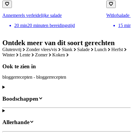
Annemerels verleidelijke salade
Witlofsalade 
20
min
20 minuten bereidingstijd
15
min
Ontdek meer van dit soort gerechten
glutenvrij
zonder vlees/vis
slank
salade
lunch
herfst
winter
lente
zomer
koken
Ook te zien in
bloggerrecepten - bloggerrecepten
Boodschappen
Allerhande