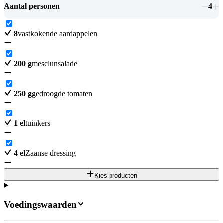
Aantal personen
4
8
vastkokende aardappelen
200
g
mesclunsalade
250
g
gedroogde tomaten
1
el
tuinkers
4
el
Zaanse dressing
Kies producten
Voedingswaarden