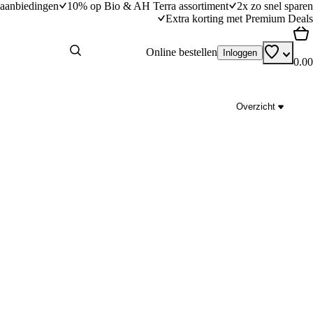
aanbiedingen
10% op Bio & AH Terra assortiment
2x zo snel sparen
Extra korting met Premium Deals
Online bestellen
Inloggen
0.00
Overzicht
erwten, tomaten en witte
Caesarsalade met geroosterde bloemkool en 
20
min
20 minuten bereidingstijd
dingstijd