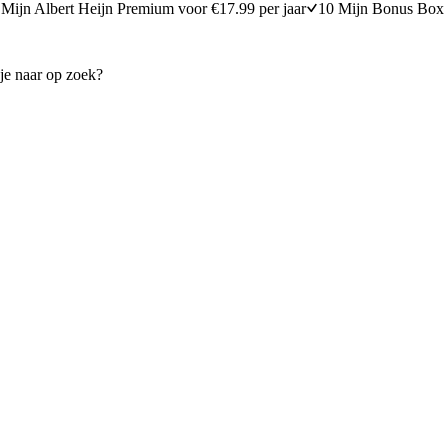
Mijn Albert Heijn Premium voor €17.99 per jaar
10 Mijn Bonus Box 
let met tacokruiden en frites
Quinoa-maissalade met kikker
kaas
30 minuten bereidingstijd
15
min
15 minuten berei