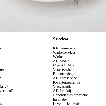
Services
n
Klantenservice
Winkelservices
Winkels
AH Mobiel
Mijn AH Miles
ten
Voordeelshop
Bloemenshop
n
AH Fotoservice
Kwaliteitsgarantie
daag?
Versgarantie
 weekend?
AH Leefstijl
Gezondheidsinformatie
n
Inspiratie
's
Leveranciers Hub