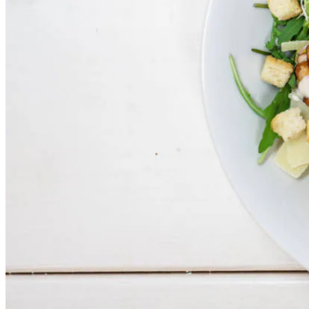
1
el
rucolacress
75
g
biologische milde kiemgroente
50
g
geschaafde Parmezaanse kaas
80
g
mini naturel croutons
3
el
sladressing caesar
Dit heb je nodig