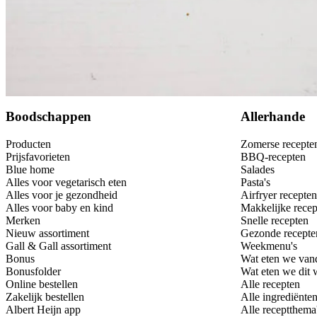
Bewaar
Boodschappen
Allerhande
Producten
Zomerse recepte
Prijsfavorieten
BBQ-recepten
Blue home
Salades
Alles voor vegetarisch eten
Pasta's
Alles voor je gezondheid
Airfryer recepten
Alles voor baby en kind
Makkelijke recep
Merken
Snelle recepten
Nieuw assortiment
Gezonde recepte
Gall & Gall assortiment
Weekmenu's
Bonus
Wat eten we van
Bonusfolder
Wat eten we dit
Online bestellen
Alle recepten
Zakelijk bestellen
Alle ingrediënte
Albert Heijn app
Alle receptthema