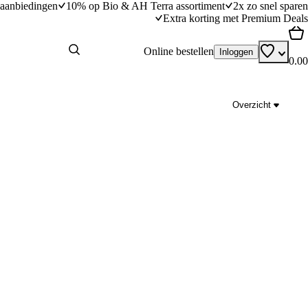
aanbiedingen
10% op Bio & AH Terra assortiment
2x zo snel sparen
Extra korting met Premium Deals
Online bestellen
Inloggen
0.00
Overzicht
grilde braadworst
Zoete aardappel uit de airfryer
dingstijd
5
min
5 minuten bereidingstijd