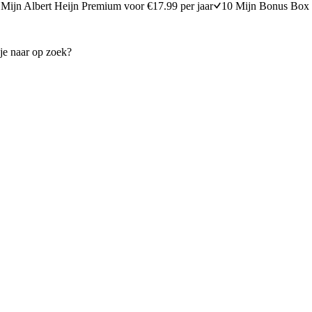
Mijn Albert Heijn Premium voor €17.99 per jaar
10 Mijn Bonus Box 
de met baharat
Spicy zoete aardappel met ge
minuten bereidingstijd
30
min
30 minuten berei