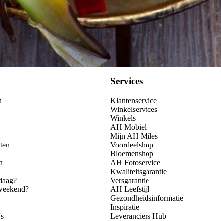
Services
n
Klantenservice
Winkelservices
Winkels
AH Mobiel
Mijn AH Miles
ten
Voordeelshop
Bloemenshop
n
AH Fotoservice
Kwaliteitsgarantie
daag?
Versgarantie
 weekend?
AH Leefstijl
Gezondheidsinformatie
n
Inspiratie
's
Leveranciers Hub