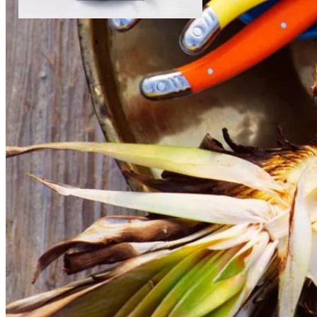
2
bosuien
Pittige kip-ananassalade
Instructievideo
-
01:30
min.
Dit heb je nodig