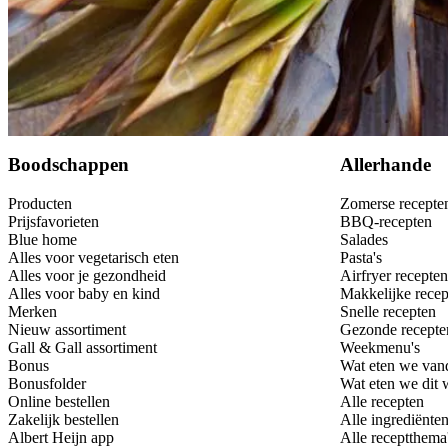
Bewaar
Boodschappen
Allerhande
Producten
Zomerse recepte
Prijsfavorieten
BBQ-recepten
Blue home
Salades
Alles voor vegetarisch eten
Pasta's
Alles voor je gezondheid
Airfryer recepten
Alles voor baby en kind
Makkelijke recep
Merken
Snelle recepten
Nieuw assortiment
Gezonde recepte
Gall & Gall assortiment
Weekmenu's
Bonus
Wat eten we van
Bonusfolder
Wat eten we dit
Online bestellen
Alle recepten
Zakelijk bestellen
Alle ingrediënte
Albert Heijn app
Alle receptthema