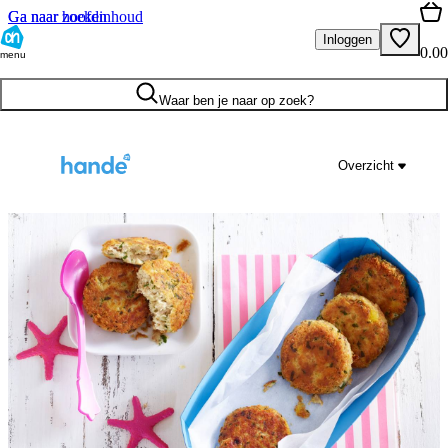
Ga naar hoofdinhoud
Ga naar zoeken
Inloggen
0.00
menu
Waar ben je naar op zoek?
Overzicht