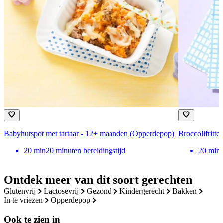
Babyhutspot met tartaar - 12+ maanden (Opperdepop)
Broccolifritt
20
min
20 minuten bereidingstijd
20
min
Ontdek meer van dit soort gerechten
glutenvrij
lactosevrij
gezond
kindergerecht
bakken
in te vriezen
Opperdepop
Ook te zien in