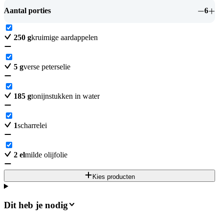
Aantal porties
6
250
g
kruimige aardappelen
5
g
verse peterselie
185
g
tonijnstukken in water
1
scharrelei
2
el
milde olijfolie
Kies producten
Dit heb je nodig