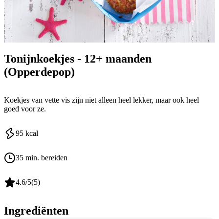
Tonijnkoekjes - 12+ maanden
(Opperdepop)
Koekjes van vette vis zijn niet alleen heel lekker, maar ook heel
goed voor ze.
95
kcal
35 min. bereiden
4.6
/5
(
5
)
Ingrediënten