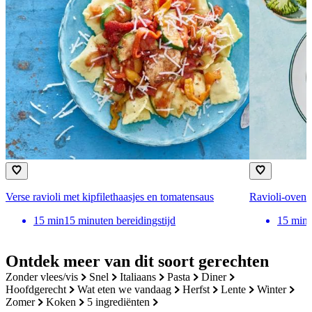
Verse ravioli met kipfilethaasjes en tomatensaus
Ravioli-ovens
15
min
15 minuten bereidingstijd
15
min
Ontdek meer van dit soort gerechten
zonder vlees/vis
snel
italiaans
pasta
diner
hoofdgerecht
wat eten we vandaag
herfst
lente
winter
zomer
koken
5 ingrediënten