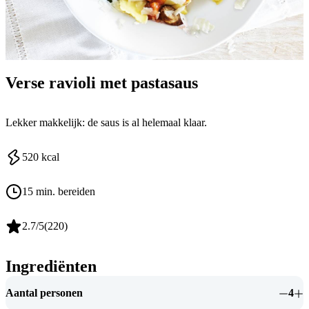
Verse ravioli met pastasaus
Lekker makkelijk: de saus is al helemaal klaar.
520
kcal
15 min. bereiden
2.7
/5
(
220
)
Ingrediënten
Aantal personen
4