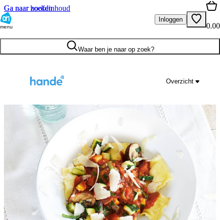
Ga naar hoofdinhoud
Ga naar zoeken
Inloggen
0.00
menu
Waar ben je naar op zoek?
Overzicht