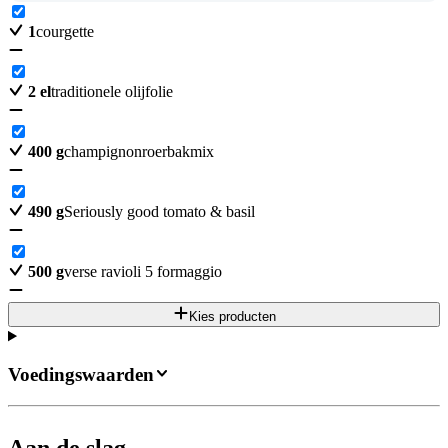
1
courgette
2
el
traditionele olijfolie
400
g
champignonroerbakmix
490
g
Se­rious­ly good to­ma­to & ba­sil
500
g
verse ravioli 5 formaggio
Kies producten
Voedingswaarden
Aan de slag