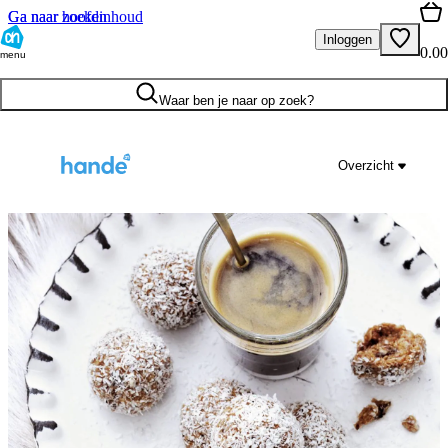
Ga naar hoofdinhoud
Ga naar zoeken
Inloggen
0.00
menu
Waar ben je naar op zoek?
Overzicht