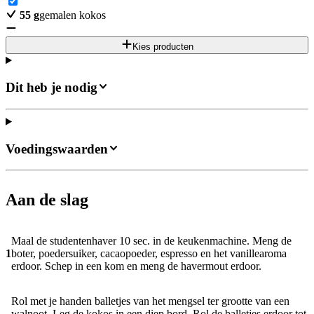
55
g
gemalen kokos
Kies producten
Dit heb je nodig
Voedingswaarden
Aan de slag
Maal de studentenhaver 10 sec. in de keukenmachine. Meng de
1
boter, poedersuiker, cacaopoeder, espresso en het vanillearoma
erdoor. Schep in een kom en meng de havermout erdoor.
Rol met je handen balletjes van het mengsel ter grootte van een
walnoot. Leg de kokos in een diep bord. Rol de balletjes erdoor tot