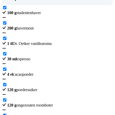
100
g
studentenhaver
200
g
havermout
1
tl
Dr. Oetker vanillearoma
30
ml
espresso
4
el
cacaopoeder
120
g
poedersuiker
120
g
ongezouten roomboter