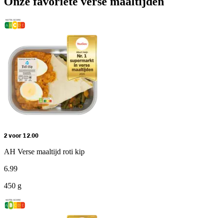
Onze favoriete verse maaltijden
2 voor 12.00
AH Verse maaltijd roti kip
6
.
99
450 g