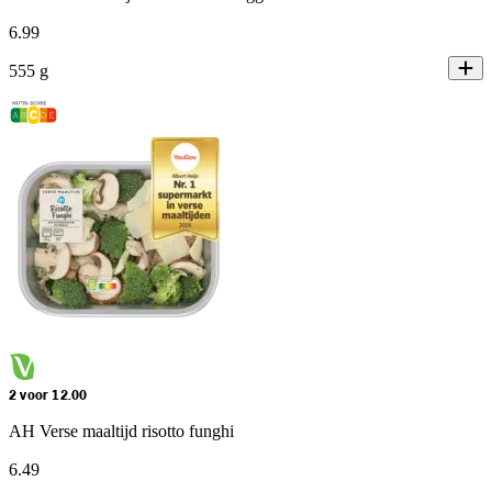
6
.
99
555 g
2 voor 12.00
AH Verse maaltijd risotto funghi
6
.
49