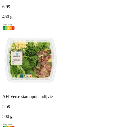
6
.
99
450 g
AH Verse stamppot andijvie
5
.
59
500 g