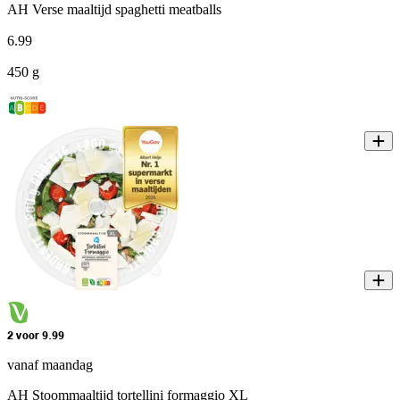
AH Verse maaltijd spaghetti meatballs
6
.
99
450 g
2 voor 9.99
vanaf maandag
AH Stoommaaltijd tortellini formaggio XL