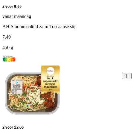
2 voor 9.99
vanaf maandag
AH Stoommaaltijd zalm Toscaanse stijl
7
.
49
450 g
2 voor 12.00