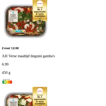
2 voor 12.00
AH Verse maaltijd linguini gamba's
6
.
99
450 g