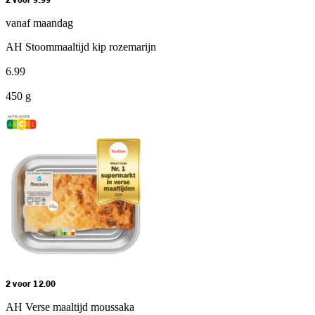
2 voor 9.99
vanaf maandag
AH Stoommaaltijd kip rozemarijn
6
.
99
450 g
2 voor 12.00
AH Verse maaltijd moussaka