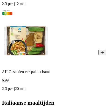
2-3 pers|12 min
AH Gesneden verspakket bami
6
.
99
2-3 pers|20 min
Italiaanse maaltijden