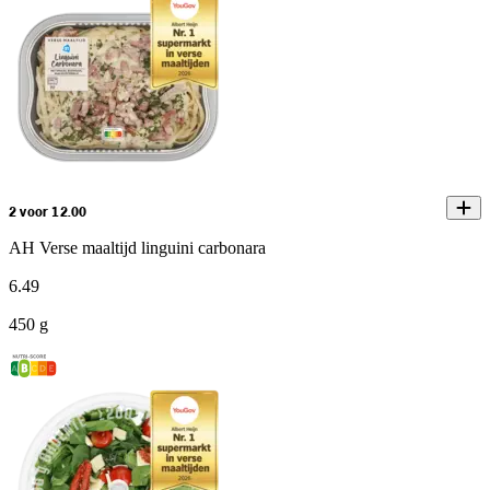
2 voor 12.00
AH Verse maaltijd linguini carbonara
6
.
49
450 g