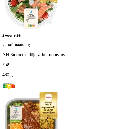
2 voor 9.99
vanaf maandag
AH Stoommaaltijd zalm roomsaus
7
.
49
460 g