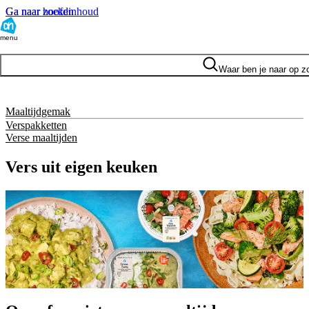
Ga naar hoofdinhoud
Ga naar zoeken
menu
Waar ben je naar op z
Maaltijdgemak
Verspakketten
Verse maaltijden
Vers uit eigen keuken