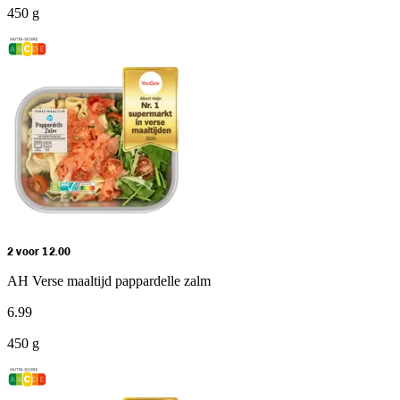
450 g
2 voor 12.00
AH Verse maaltijd pappardelle zalm
6
.
99
450 g