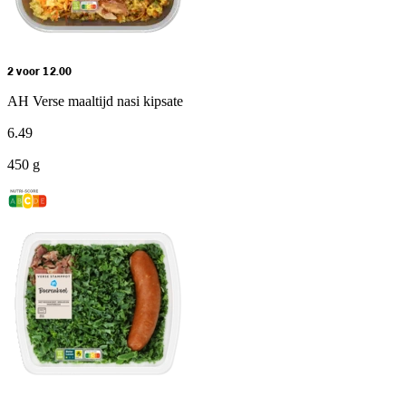
2 voor 12.00
AH Verse maaltijd nasi kipsate
6
.
49
450 g