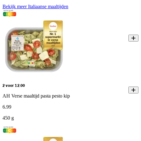
Bekijk meer Italiaanse maaltijden
2 voor 12.00
AH Verse maaltijd pasta pesto kip
6
.
99
450 g