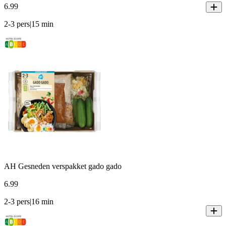
6
.
99
2-3 pers|15 min
AH Gesneden verspakket gado gado
6
.
99
2-3 pers|16 min