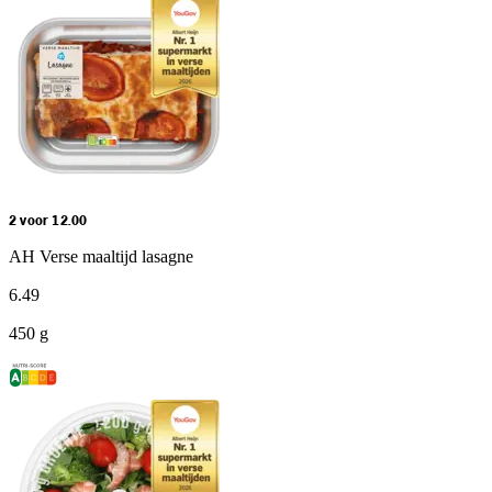
2 voor 12.00
AH Verse maaltijd lasagne
6
.
49
450 g