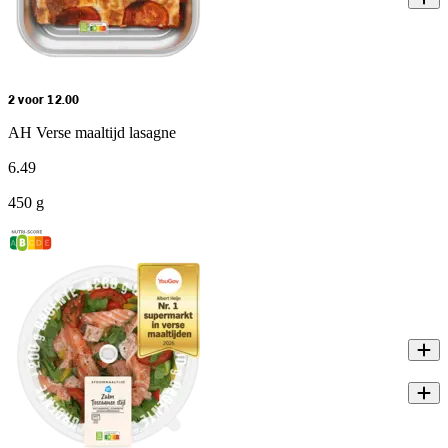
2 voor 12.00
AH Verse maaltijd lasagne
6
.
49
450 g