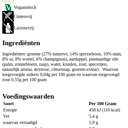
Veganistisch
Glutenvrij
Lactosevrij
Ingrediënten
Ingrediënten: groente (27% tuinerwt, 14% sperzieboon, 10% maïs,
8% ui, 8% wortel, 6% champignon), aardappel, plantaardige olie
(palm, zonnebloem, raap), water, kruiden, zout, specerijen,
natuurlijk aroma, dextrose, citroensap, groente-extract. Waarvan
toegevoegde suikers 0,04g per 100 gram en waarvan toegevoegd
zout 0,55g per 100 gram
Voedingswaarden
Soort
Per 100 Gram
Energie
458 kJ (110 kcal)
Vet
5,4 g
waarvan verzadigd
1,9 g