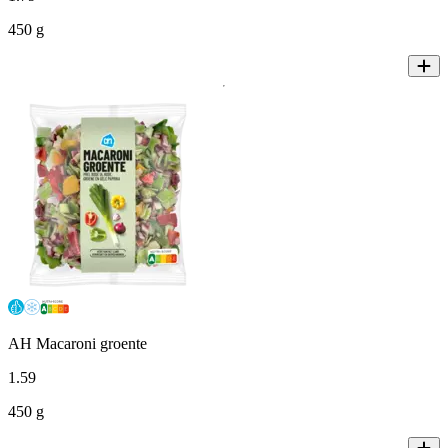
450 g
AH Macaroni groente
1
.
59
450 g