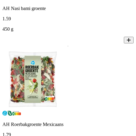
AH Nasi bami groente
1
.
59
450 g
AH Roerbakgroente Mexicaans
1
.
79