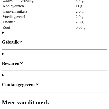
waarvan onverzadigd
3,5 g
Koolhydraten
11 g
waarvan suikers
2,6 g
Voedingsvezel
2,9 g
Eiwitten
2,8 g
Zout
0,65 g
Gebruik
Bewaren
Contactgegevens
Meer van dit merk