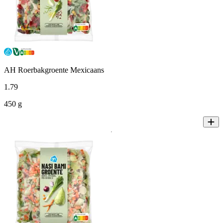
AH Roerbakgroente Mexicaans
1
.
79
450 g