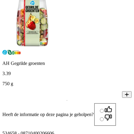
AH Gegrilde groenten
3
.
39
750 g
Heeft de informatie op deze pagina je geholpen?
534658
-
08710400206606