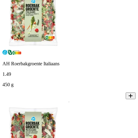
AH Roerbakgroente Italiaans
1
.
49
450 g