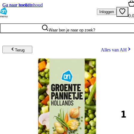
Ga naar hoofdinhoud
Ga naar zoeken
Inloggen
0.
menu
Waar ben je naar op zoek?
Alles van AH
Terug
1
.