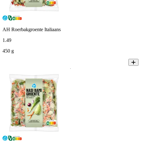
AH Roerbakgroente Italiaans
1
.
49
450 g