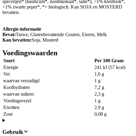
specerijen* (basilicum*, nootmuskaat*, salie*), <1% knoflook*,
<1% zwarte peper*, *= biologisch. Kan SOJA en MOSTERD
bevatten.
Allergie-informatie
Bevat:
Tarwe, Glutenbevattende Granen, Eieren, Melk
Kan bevatten:
Soja, Mosterd
Voedingswaarden
Soort
Per 100 Gram
Energie
241 kJ (57 kcal)
Vet
1,6 g
waarvan verzadigd
1 g
Koolhydraten
7,2 g
waarvan suikers
2,3 g
Voedingsvezel
1 g
Eiwitten
2,9 g
Zout
0,08 g
Gebruik