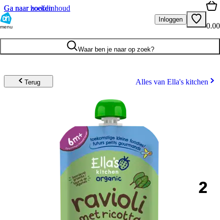
Ga naar hoofdinhoud
Ga naar zoeken
Inloggen
0.00
menu
Waar ben je naar op zoek?
Alles van Ella's kitchen
Terug
2
.