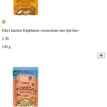
Ella's kitchen Kiplekkere ovenschotel met rijst 6m+
2
.
39
130 g