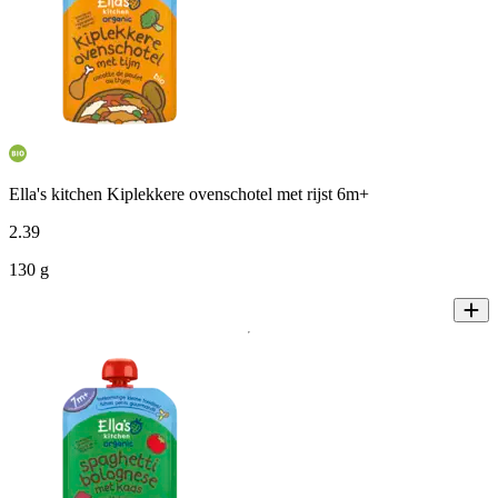
Ella's kitchen Kiplekkere ovenschotel met rijst 6m+
2
.
39
130 g