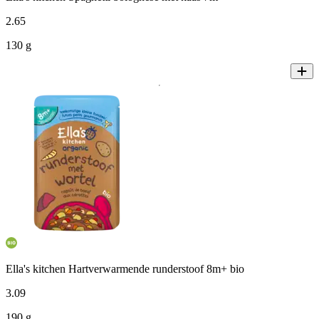
2
.
65
130 g
Ella's kitchen Hartverwarmende runderstoof 8m+ bio
3
.
09
190 g