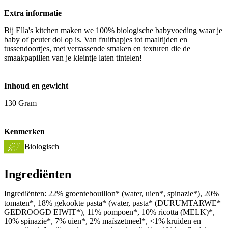
Extra informatie
Bij Ella's kitchen maken we 100% biologische babyvoeding waar je
baby of peuter dol op is. Van fruithapjes tot maaltijden en
tussendoortjes, met verrassende smaken en texturen die de
smaakpapillen van je kleintje laten tintelen!
Inhoud en gewicht
130 Gram
Kenmerken
Biologisch
Ingrediënten
Ingrediënten: 22% groentebouillon* (water, uien*, spinazie*), 20%
tomaten*, 18% gekookte pasta* (water, pasta* (DURUMTARWE*
GEDROOGD EIWIT*), 11% pompoen*, 10% ricotta (MELK)*,
10% spinazie*, 7% uien*, 2% maïszetmeel*, <1% kruiden en