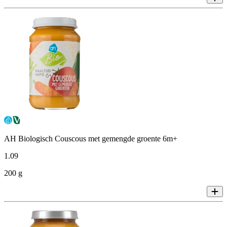
AH Biologisch Couscous met gemengde groente 6m+
1
.
09
200 g