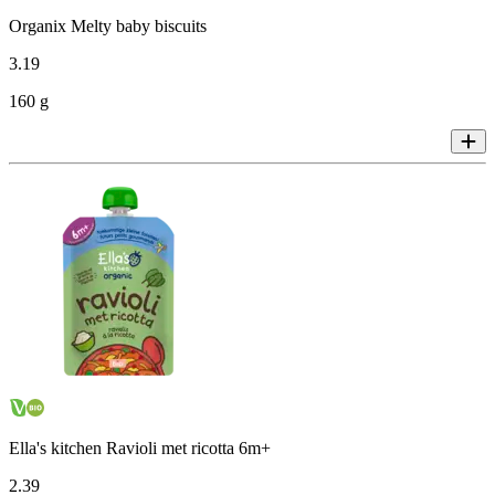
Organix Melty baby biscuits
3
.
19
160 g
Ella's kitchen Ravioli met ricotta 6m+
2
.
39