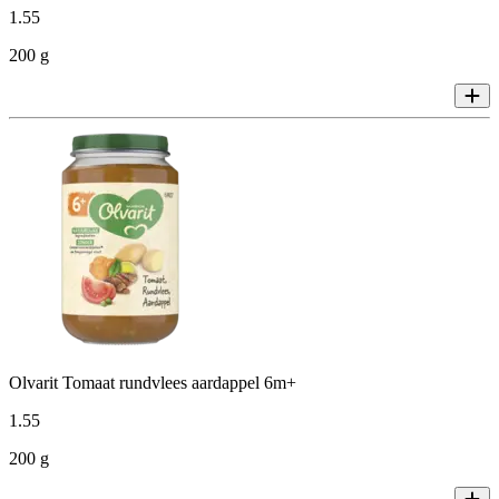
1
.
55
200 g
Olvarit Tomaat rundvlees aardappel 6m+
1
.
55
200 g