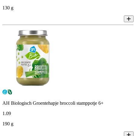
130 g
AH Biologisch Groentehapje broccoli stamppotje 6+
1
.
09
190 g