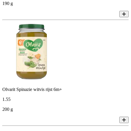
190 g
Olvarit Spinazie witvis rijst 6m+
1
.
55
200 g