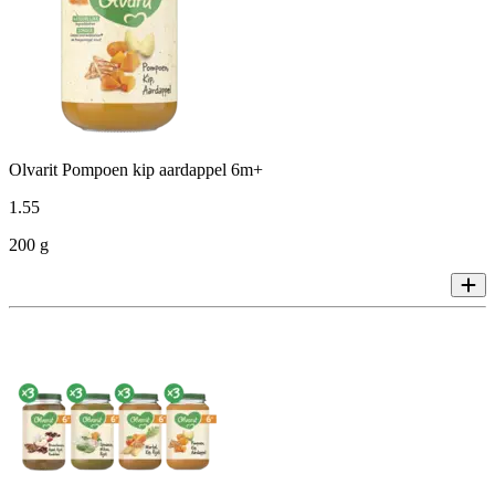
Olvarit Pompoen kip aardappel 6m+
1
.
55
200 g