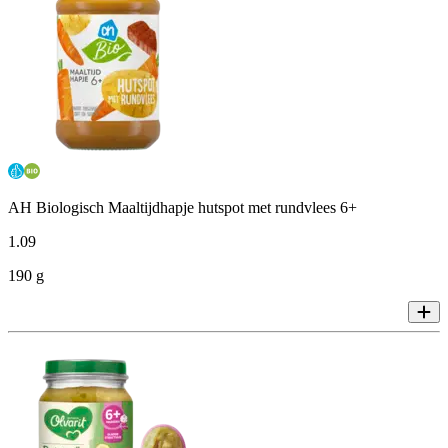
AH Biologisch Maaltijdhapje hutspot met rundvlees 6+
1
.
09
190 g