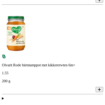
Olvarit Rode bietstamppot met kikkererwten 6m+
1
.
55
200 g