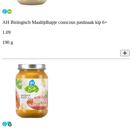
AH Biologisch Maaltijdhapje couscous pastinaak kip 6+
1
.
09
190 g