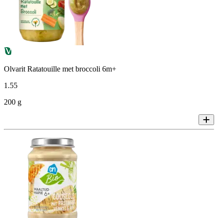
Olvarit Ratatouille met broccoli 6m+
1
.
55
200 g