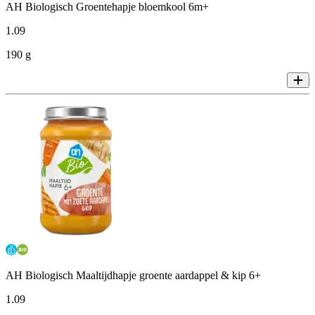
AH Biologisch Groentehapje bloemkool 6m+
1
.
09
190 g
AH Biologisch Maaltijdhapje groente aardappel & kip 6+
1
.
09