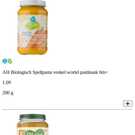
AH Biologisch Speltpasta venkel wortel pastinaak 6m+
1
.
09
200 g