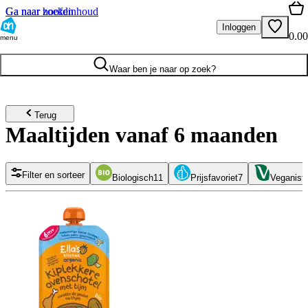
Ga naar hoofdinhoud
Ga naar zoeken
Inloggen
0.00
menu
Waar ben je naar op zoek?
Terug
Maaltijden vanaf 6 maanden
Filter en sorteer
Biologisch
11
Prijsfavoriet
7
Veganist