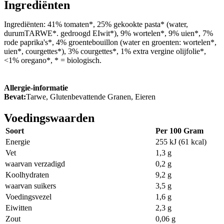
Ingrediënten
Ingrediënten: 41% tomaten*, 25% gekookte pasta* (water,
durumTARWE*. gedroogd EIwit*), 9% wortelen*, 9% uien*, 7%
rode paprika's*, 4% groentebouillon (water en groenten: wortelen*,
uien*, courgettes*), 3% courgettes*, 1% extra vergine olijfolie*,
<1% oregano*, * = biologisch.
Allergie-informatie
Bevat:
Tarwe, Glutenbevattende Granen, Eieren
Voedingswaarden
Soort
Per 100 Gram
Energie
255 kJ (61 kcal)
Vet
1,3 g
waarvan verzadigd
0,2 g
Koolhydraten
9,2 g
waarvan suikers
3,5 g
Voedingsvezel
1,6 g
Eiwitten
2,3 g
Zout
0,06 g