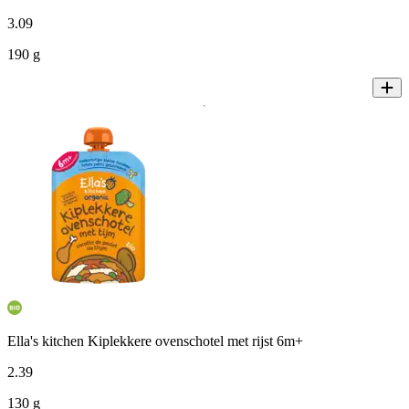
3
.
09
190 g
Ella's kitchen Kiplekkere ovenschotel met rijst 6m+
2
.
39
130 g