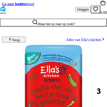
Ga naar hoofdinhoud
Ga naar zoeken
Inloggen
0.00
menu
Waar ben je naar op zoek?
Alles van Ella's kitchen
Terug
3
.