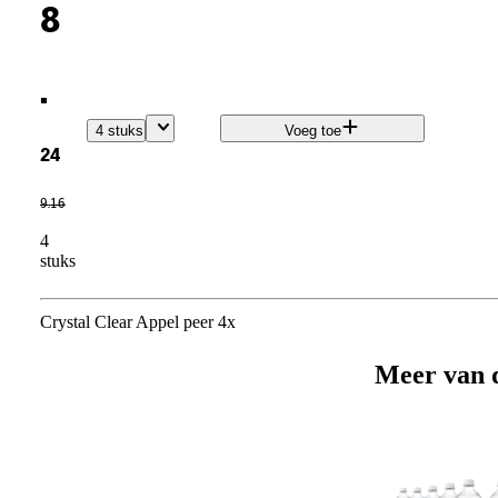
8
.
4 stuks
Voeg toe
24
9
.
16
4
stuks
Crystal Clear Appel peer 4x
Meer van 