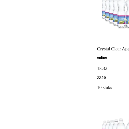
Crystal Clear Ap
online
18
.
32
22
.
90
10 stuks