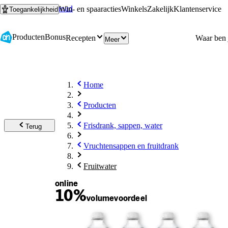
Ga naar hoofdinhoud
Ga naar zoeken
Win- en spaaracties
Winkels
Zakelijk
Klantenservice
Toegankelijkheid
Producten
Bonus
Recepten
Meer
Home
Producten
Frisdrank, sappen, water
Terug
Vruchtensappen en fruitdrank
Fruitwater
online
10%
volume
voordeel