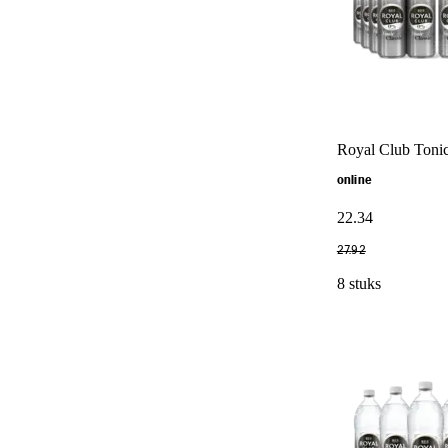
Royal Club Tonic
online
22
.
34
27
.
92
8 stuks