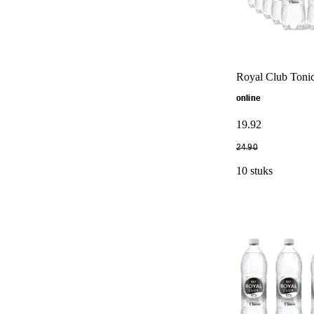
Royal Club Toni
online
19
.
92
24
.
90
10 stuks