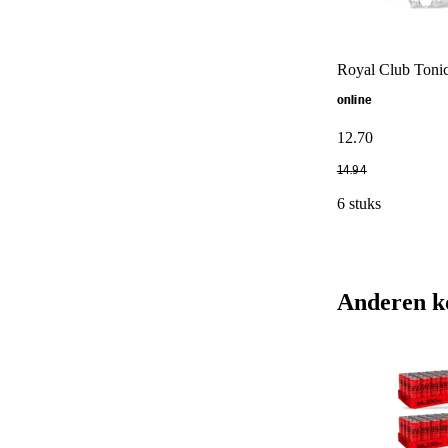
Royal Club Toni
online
12
.
70
14
.
94
6 stuks
Anderen k