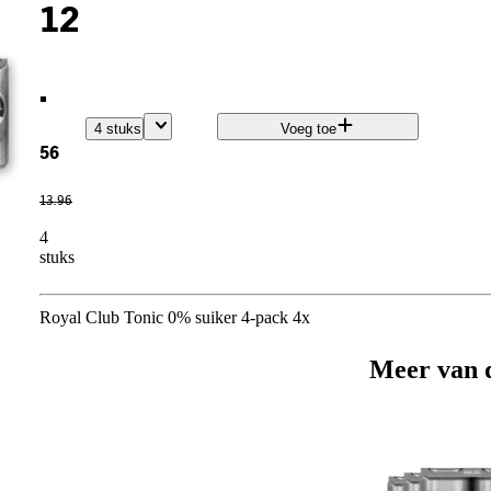
12
.
4 stuks
Voeg toe
56
13
.
96
4
stuks
Royal Club Tonic 0% suiker 4-pack 4x
Meer van 