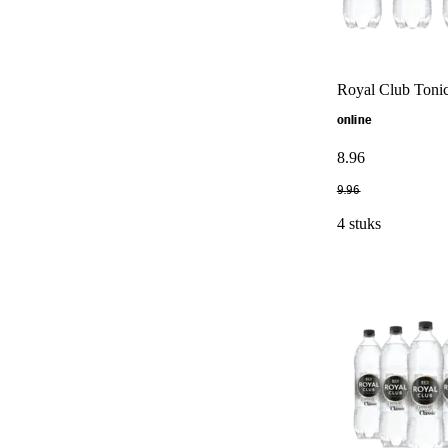
Royal Club Tonic
online
8
.
96
9
.
96
4 stuks