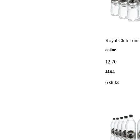
Royal Club Tonic
online
12
.
70
14
.
94
6 stuks