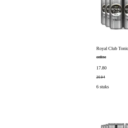
Royal Club Tonic
online
17
.
80
20
.
94
6 stuks