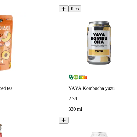
Kies
ced tea
YAYA Kombucha yuzu
2
.
39
330 ml