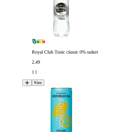
Royal Club Tonic classic 0% suiker
2
.
49
1 l
Kies