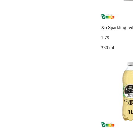
Xo Sparkling red
1
.
79
330 ml