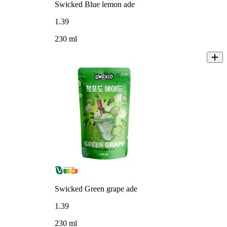
Swicked Blue lemon ade
1
.
39
230 ml
Swicked Green grape ade
1
.
39
230 ml