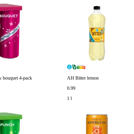
y bouquet 4-pack
AH Bitter lemon
0
.
99
1 l