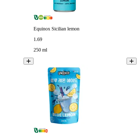
Equinox Sicilian lemon
1
.
69
250 ml