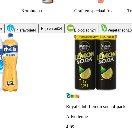
Kombucha
Craft en speciaal fris
To
Prijzenrad
14
er
Prijsfavoriet
4
Biologisch
24
Vegetarisch
18
Royal Club Lemon soda 4-pack
Advertentie
4
.
69