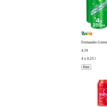
Fernandes Green
4
.
19
4 x 0,25 l
Kies