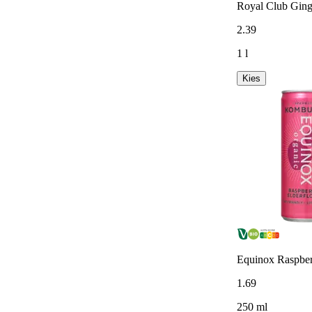
Royal Club Ging
2
.
39
1 l
Kies
Equinox Raspber
1
.
69
250 ml