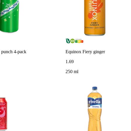
 punch 4-pack
Equinox Fiery ginger
1
.
69
250 ml