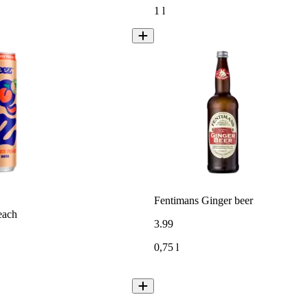
1 l
Fentimans Ginger beer
each
3
.
99
0,75 l