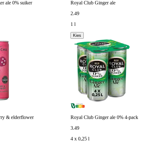
er ale 0% suiker
Royal Club Ginger ale
2
.
49
1 l
Kies
ry & elderflower
Royal Club Ginger ale 0% 4-pack
3
.
49
4 x 0,25 l