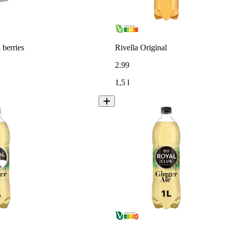
 berries
Rivella Original
2
.
99
1,5 l