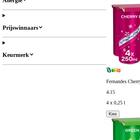
Allergie
Prijswinnaars
Keurmerk
Fernandes Cherr
4
.
15
4 x 0,25 l
Kies