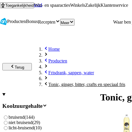
Ga naar hoofdinhoud
Ga naar zoeken
Win- en spaaracties
Winkels
Zakelijk
Klantenservice
Toegankelijkheid
Producten
Bonus
Recepten
Meer
Home
Producten
Terug
Frisdrank, sappen, water
Tonic, ginger, bitter, crafts en speciaal fris
Tonic, g
Koolzuurgehalte
bruisend
(
144
)
niet bruisend
(
29
)
licht-bruisend
(
10
)