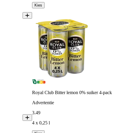
Kies
Royal Club Bitter lemon 0% suiker 4-pack
Advertentie
3
.
49
4 x 0,25 l