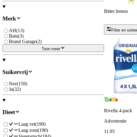
Bitter lemon
Merk
AH
(
13
)
Filter en sorte
Batu
(
3
)
Brand Garage
(
2
)
Toon meer
Suikervrij
Nee
(
159
)
Ja
(
32
)
Rivella 4-pack
Dieet
Advertentie
Laag vet
(
190
)
Laag zout
(
190
)
11
.
95
Vegetarisch
(
184
)