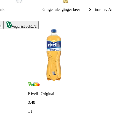
nic
Ginger ale, ginger beer
Surinaams, Antil
4
Veganistisch
172
Rivella Original
2
.
49
1 l