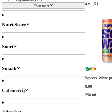
4 x 1,5 l
Toon meer
Nutri-Score
Soort
Smaak
Sqweez White p
0
.
99
Cafeïnevrij
250 ml