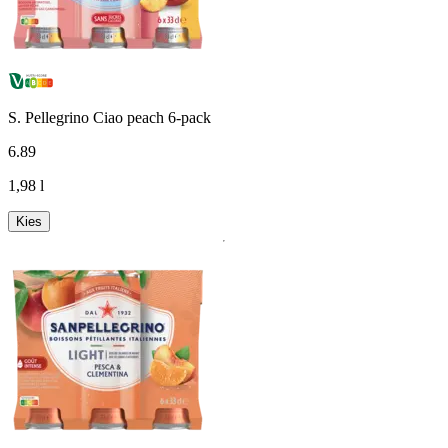
S. Pellegrino Ciao peach 6-pack
6
.
89
1,98 l
Kies