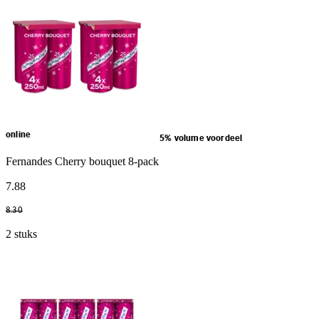
online
5% volume voordeel
Fernandes Cherry bouquet 8-pack
7
.
88
8
.
30
2 stuks