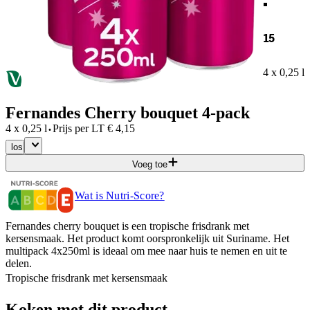
15
4 x 0,25 l
Fernandes Cherry bouquet 4-pack
·
4 x 0,25 l
Prijs per
LT
€
4,15
los
Voeg toe
Wat is Nutri-Score?
Fernandes cherry bouquet is een tropische frisdrank met
kersensmaak. Het product komt oorspronkelijk uit Suriname. Het
multipack 4x250ml is ideaal om mee naar huis te nemen en uit te
delen.
Tropische frisdrank met kersensmaak
Koken met dit product