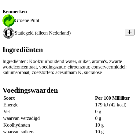
Kenmerken
Groene Punt
Statiegeld (alleen Nederland)
Ingrediënten
Ingrediënten: Koolzuurhoudend water, suiker, aroma's, zwarte
wortelconcentraat, voedingszuur: citroenzuur, conserveermiddel:
kaliumsorbaat, zoetstoffen: acesulfaam K, sucralose
Voedingswaarden
Soort
Per 100 Milliliter
Energie
179 kJ (42 kcal)
Vet
0 g
waarvan verzadigd
0 g
Koolhydraten
10 g
waarvan suikers
10 g