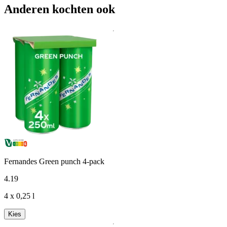
Anderen kochten ook
Fernandes Green punch 4-pack
4
.
19
4 x 0,25 l
Kies