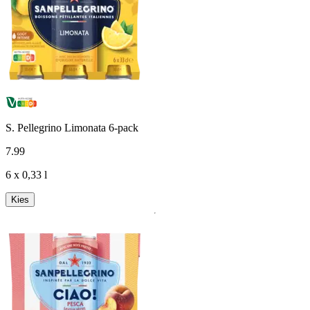
S. Pellegrino Limonata 6-pack
7
.
99
6 x 0,33 l
Kies