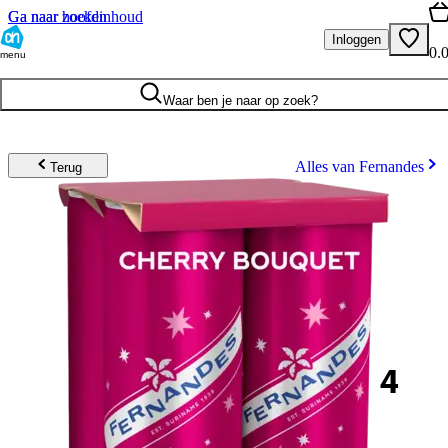
Ga naar hoofdinhoud
Ga naar zoeken
Inloggen
0.
menu
Waar ben je naar op zoek?
Alles van Fernandes
Terug
4
.