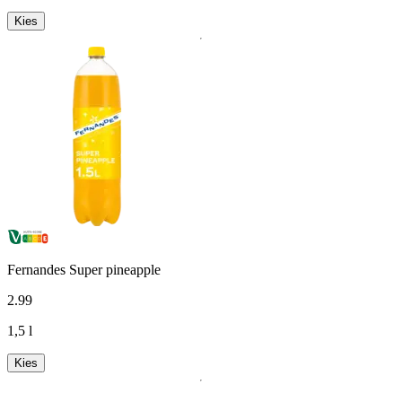
Kies
Fernandes Super pineapple
2
.
99
1,5 l
Kies