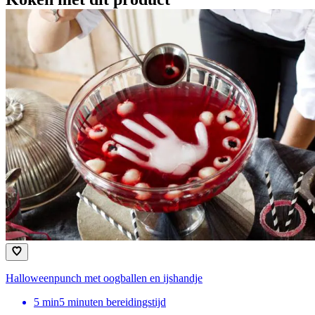
Halloweenpunch met oogballen en ijshandje
5
min
5 minuten bereidingstijd