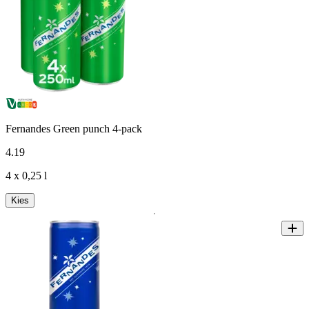
Fernandes Green punch 4-pack
4
.
19
4 x 0,25 l
Kies