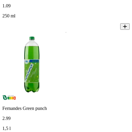
1
.
09
250 ml
Fernandes Green punch
2
.
99
1,5 l