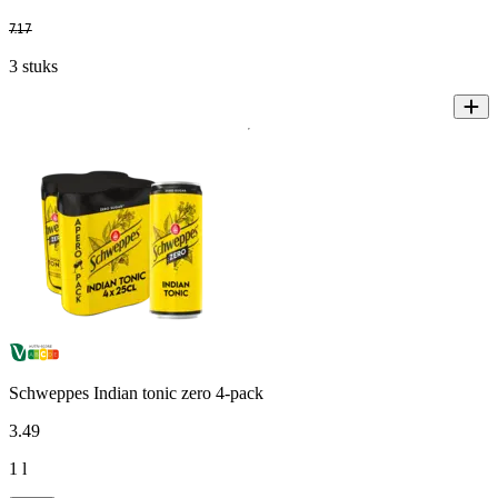
7
.
17
3 stuks
Schweppes Indian tonic zero 4-pack
3
.
49
1 l