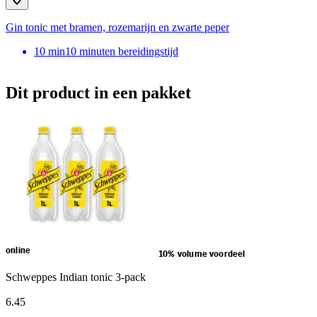
Gin to­nic met bra­men, ro­ze­ma­rijn en zwar­te pe­per
10
min
10 minuten bereidingstijd
Dit product in een pakket
online
10% volume voordeel
Schweppes Indian tonic 3-pack
6
.
45