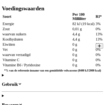
Voedingswaarden
Per 100
Soort
RI*
Milliliter
Energie
82 kJ (19 kcal)
3%
Zout
0,01 g
0%
waarvan suikers
4,4 g
13%
Koolhydraten
4,4 g
13%
Eiwitten
0 g
0%
Vet
0 g
0%
waarvan verzadigd
0 g
0%
Vitamine C
0 g
0%
Vitamine B6 / Pyridoxine
0 g
0%
*% van de referentie-inname van een gemiddelde volwassene (8400 kJ/2000 kcal)
Gebruik
Bewaren