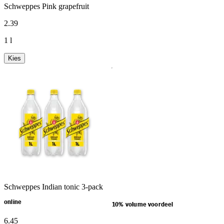
Schweppes Pink grapefruit
2
.
39
1 l
Kies
Schweppes Indian tonic 3-pack
online
10% volume voordeel
6
.
45