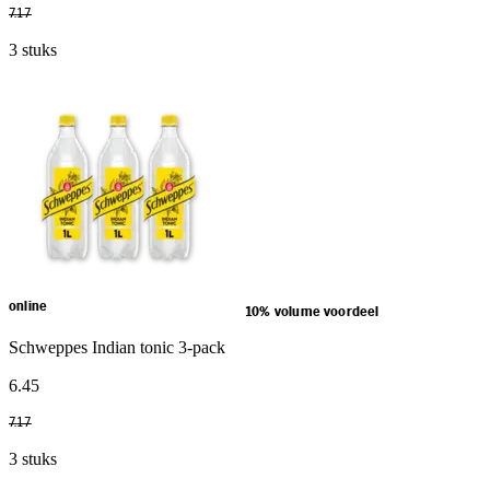
7
.
17
3 stuks
online
10% volume voordeel
Schweppes Indian tonic 3-pack
6
.
45
7
.
17
3 stuks