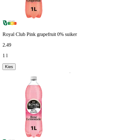
Royal Club Pink grapefruit 0% suiker
2
.
49
1 l
Kies