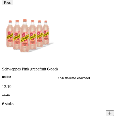
Kies
Schweppes Pink grapefruit 6-pack
online
15% volume voordeel
12
.
19
14
.
34
6 stuks