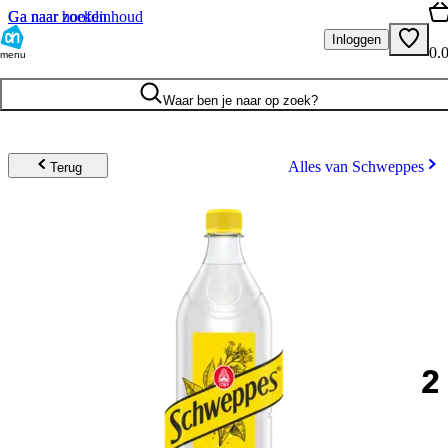
Ga naar hoofdinhoud
Ga naar zoeken
Inloggen
0.
menu
Waar ben je naar op zoek?
Alles van Schweppes
Terug
2
.