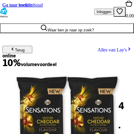
Ga naar hoofdinhoud
Ga naar zoeken
Inloggen
0.00
menu
Waar ben je naar op zoek?
Alles van Lay's
Terug
online
10%
volume
voordeel
4
.