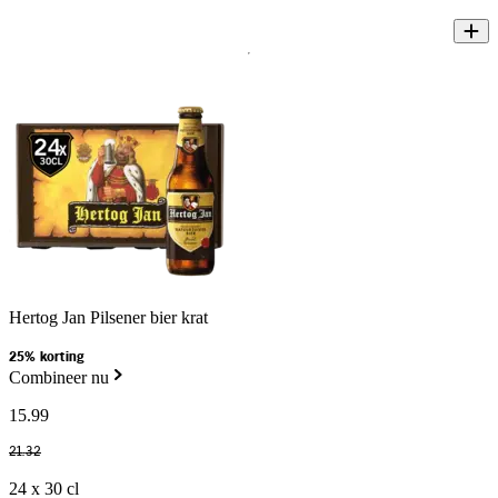
Hertog Jan Pilsener bier krat
25% korting
Combineer nu
15
.
99
21
.
32
24 x 30 cl