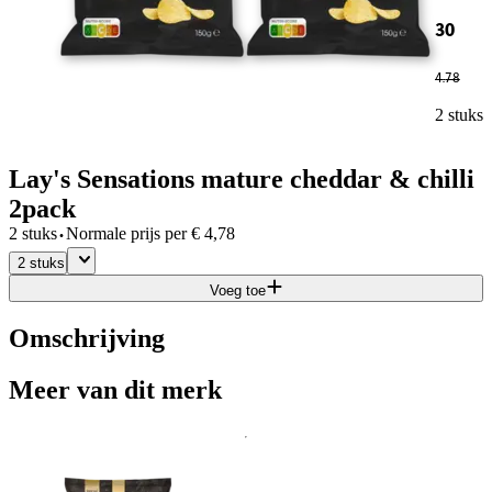
30
4
.
78
2 stuks
Lay's Sensations mature cheddar & chilli
2pack
·
2 stuks
Normale prijs per
€
4,78
2 stuks
Voeg toe
Omschrijving
Meer van dit merk