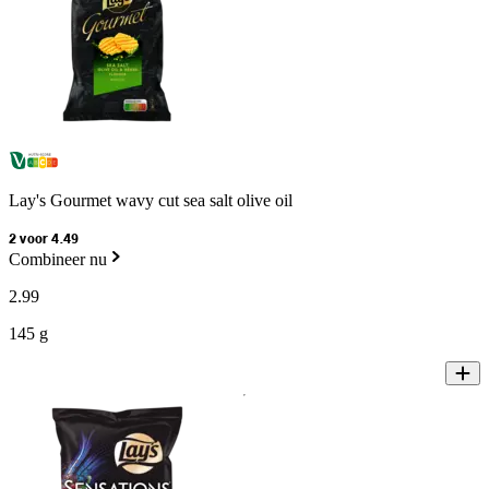
Lay's Gourmet wavy cut sea salt olive oil
2 voor 4.49
Combineer nu
2
.
99
145 g