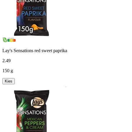
Lay's Sensations red sweet paprika
2
.
49
150 g
Kies