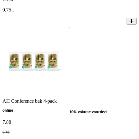
0,75 l
AH Conference bak 4-pack
online
10% volume voordeel
7
.
88
8
.
76