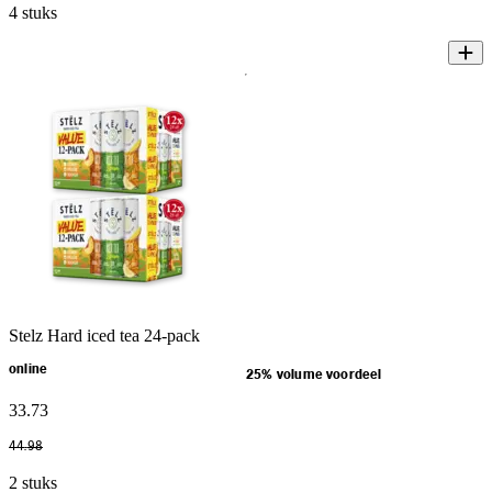
4 stuks
Stelz Hard iced tea 24-pack
online
25% volume voordeel
33
.
73
44
.
98
2 stuks