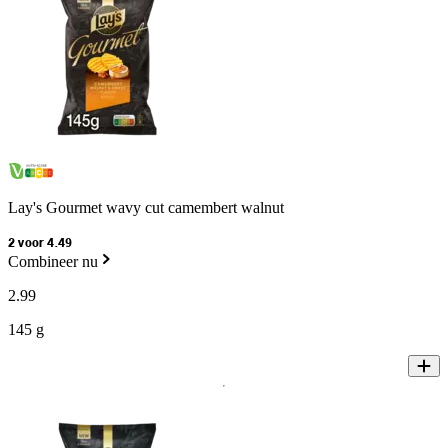
Lay's Gourmet wavy cut camembert walnut
2 voor 4.49
Combineer nu
2
.
99
145 g