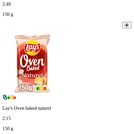
2
.
49
150 g
Lay's Oven baked naturel
2
.
15
150 g