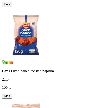
Kies
Lay's Oven baked roasted paprika
2
.
15
150 g
Kies