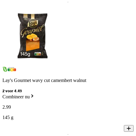
Lay's Gourmet wavy cut camembert walnut
2 voor 4.49
Combineer nu
2
.
99
145 g