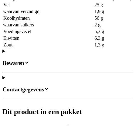
Vet
25 g
waarvan verzadigd
1,9 g
Koolhydraten
56 g
waarvan suikers
2 g
Voedingsvezel
5,3 g
Eiwitten
6,3 g
Zout
1,3 g
Bewaren
Contactgegevens
Dit product in een pakket