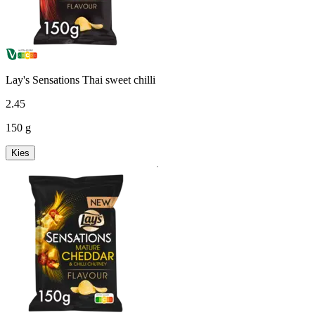
Lay's Sensations Thai sweet chilli
2
.
45
150 g
Kies