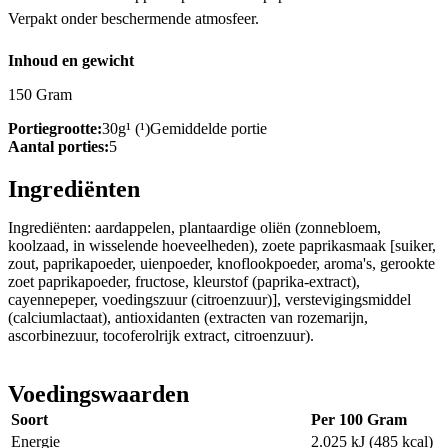
Verpakt onder beschermende atmosfeer.
Inhoud en gewicht
150 Gram
Portiegrootte:
30g¹ (¹)Gemiddelde portie
Aantal porties:
5
Ingrediënten
Ingrediënten: aardappelen, plantaardige oliën (zonnebloem,
koolzaad, in wisselende hoeveelheden), zoete paprikasmaak [suiker,
zout, paprikapoeder, uienpoeder, knoflookpoeder, aroma's, gerookte
zoet paprikapoeder, fructose, kleurstof (paprika-extract),
cayennepeper, voedingszuur (citroenzuur)], verstevigingsmiddel
(calciumlactaat), antioxidanten (extracten van rozemarijn,
ascorbinezuur, tocoferolrijk extract, citroenzuur).
Voedingswaarden
Soort
Per 100 Gram
Energie
2.025 kJ (485 kcal)