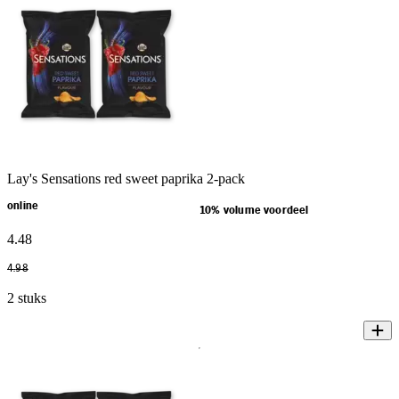
Lay's Sensations red sweet paprika 2-pack
online
10% volume voordeel
4
.
48
4
.
98
2 stuks