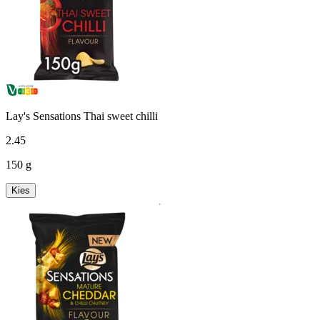
Lay's Sensations Thai sweet chilli
2
.
45
150 g
Kies