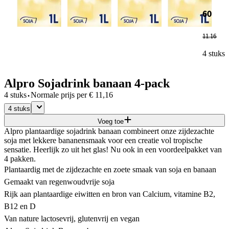
60
11
.
16
4 stuks
Alpro Sojadrink banaan 4-pack
·
4 stuks
Normale prijs per
€
11,16
4 stuks
Voeg toe
Alpro plantaardige sojadrink banaan combineert onze zijdezachte
soja met lekkere bananensmaak voor een creatie vol tropische
sensatie. Heerlijk zo uit het glas! Nu ook in een voordeelpakket van
4 pakken.
Plantaardig met de zijdezachte en zoete smaak van soja en banaan
Gemaakt van regenwoudvrije soja
Rijk aan plantaardige eiwitten en bron van Calcium, vitamine B2,
B12 en D
Van nature lactosevrij, glutenvrij en vegan