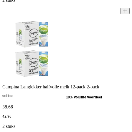
2 stuks
Campina Langlekker halfvolle melk 12-pack 2-pack
online
10% volume voordeel
38
.
66
42
.
96
2 stuks