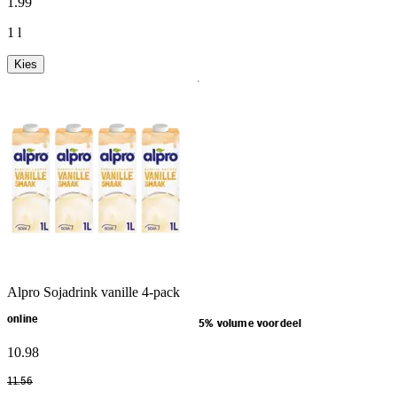
1
.
99
1 l
Kies
Alpro Sojadrink vanille 4-pack
online
5% volume voordeel
10
.
98
11
.
56