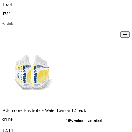
15
.
61
17
.
34
6 stuks
Addmoore Electrolyte Water Lemon 12-pack
online
15% volume voordeel
12
.
14