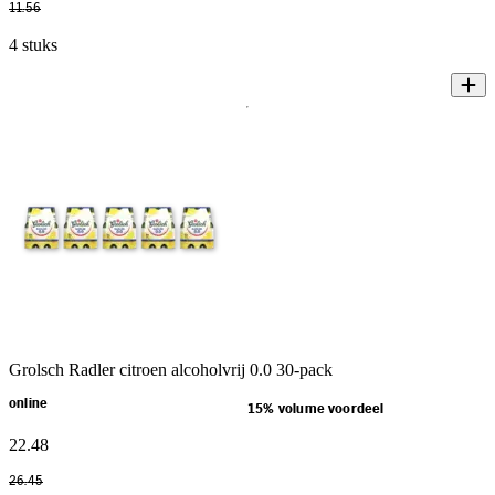
11
.
56
4 stuks
Grolsch Radler citroen alcoholvrij 0.0 30-pack
online
15% volume voordeel
22
.
48
26
.
45