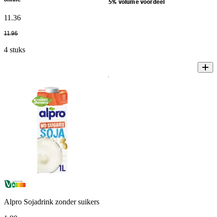
5% volume voordeel
11
.
36
11
.
96
4 stuks
Alpro Sojadrink zonder suikers