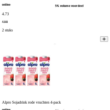
online
5% volume voordeel
4
.
73
4
.
98
2 stuks
Alpro Sojadrink rode vruchten 4-pack
online