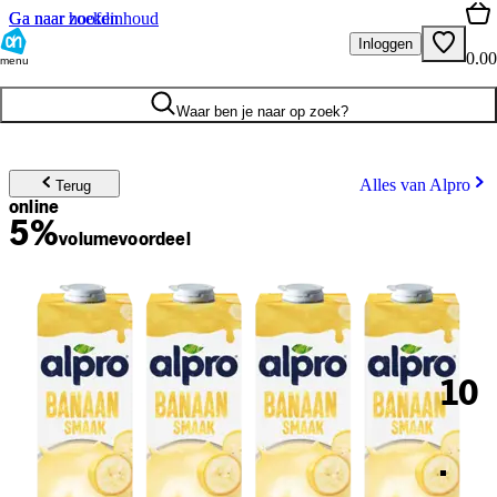
Ga naar hoofdinhoud
Ga naar zoeken
Inloggen
0.00
menu
Waar ben je naar op zoek?
Alles van Alpro
Terug
online
5%
volume
voordeel
10
.