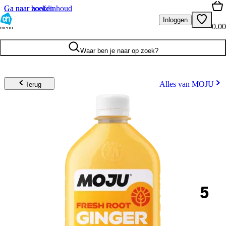
Ga naar hoofdinhoud
Ga naar zoeken
Inloggen
0.00
menu
Waar ben je naar op zoek?
Alles van MOJU
Terug
5
.