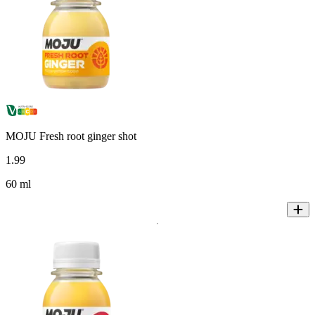
MOJU Fresh root ginger shot
1
.
99
60 ml