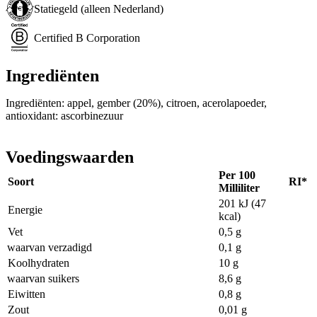
Statiegeld (alleen Nederland)
Certified B Corporation
Ingrediënten
Ingrediënten: appel, gember (20%), citroen, acerolapoeder,
antioxidant: ascorbinezuur
Voedingswaarden
Per 100
Soort
RI*
Milliliter
201 kJ (47
Energie
kcal)
Vet
0,5 g
waarvan verzadigd
0,1 g
Koolhydraten
10 g
waarvan suikers
8,6 g
Eiwitten
0,8 g
Zout
0,01 g