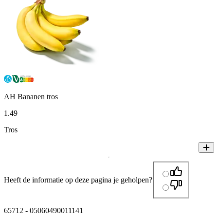
AH Bananen tros
1
.
49
Tros
Heeft de informatie op deze pagina je geholpen?
65712
-
05060490011141