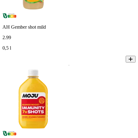
AH Gember shot mild
2
.
99
0,5 l