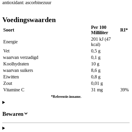
antioxidant: ascorbinezuur
Voedingswaarden
Per 100
Soort
RI*
Milliliter
201 kJ (47
Energie
kcal)
Vet
0,5 g
waarvan verzadigd
0,1 g
Koolhydraten
10 g
waarvan suikers
8,6 g
Eiwitten
0,8 g
Zout
0,01 g
Vitamine C
31 mg
39%
*Referentie-inname.
Bewaren