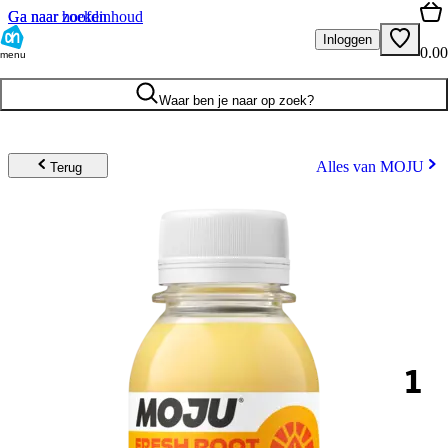
Ga naar hoofdinhoud
Ga naar zoeken
Inloggen
0.00
menu
Waar ben je naar op zoek?
Alles van MOJU
Terug
1
.