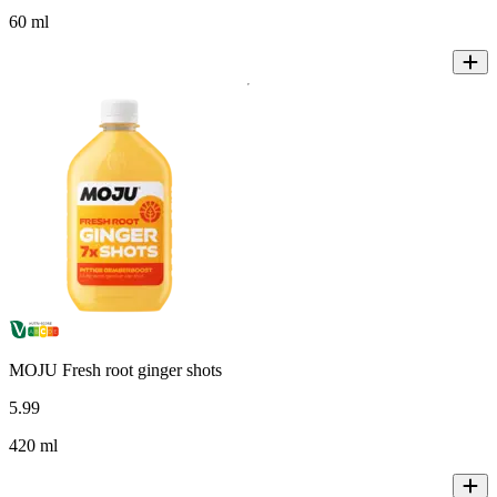
60 ml
MOJU Fresh root ginger shots
5
.
99
420 ml