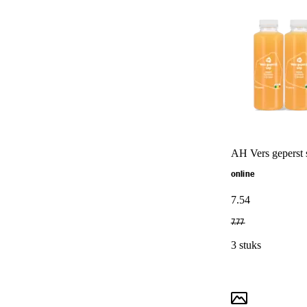
AH Vers geperst 
online
7
.
54
7
.
77
3 stuks