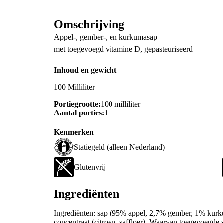
Omschrijving
Appel-, gember-, en kurkumasap
met toegevoegd vitamine D, gepasteuriseerd
Inhoud en gewicht
100 Milliliter
Portiegrootte:
100 milliliter
Aantal porties:
1
Kenmerken
Statiegeld (alleen Nederland)
Glutenvrij
Ingrediënten
Ingrediënten: sap (95% appel, 2,7% gember, 1% kurku
concentraat (citroen, saffloer). Waarvan toegevoegde 