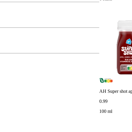
AH Super shot a
0
.
99
100 ml