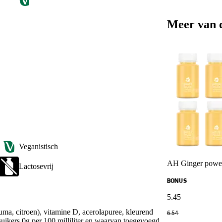
Meer van 
Veganistisch
AH Ginger power
Lactosevrij
BONUS
5
.
45
ma, citroen), vitamine D, acerolapuree, kleurend
6
.
54
suikers 0g per 100 milliliter en waarvan toegevoegd