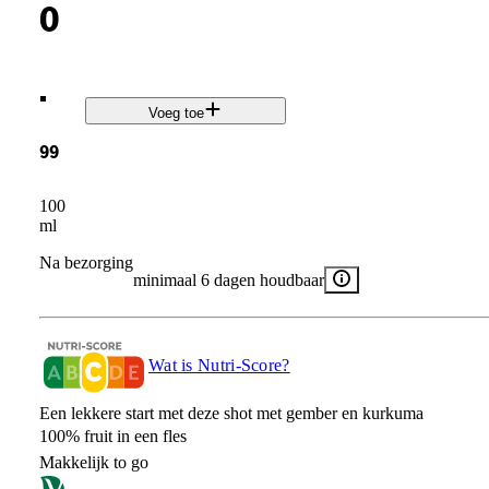
0
.
Voeg toe
99
100
ml
Na bezorging
minimaal 6 dagen houdbaar
Wat is Nutri-Score?
Een lekkere start met deze shot met gember en kurkuma
100% fruit in een fles
Makkelijk to go