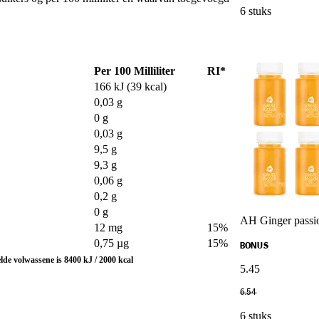
6 stuks
Per 100 Milliliter
RI*
166 kJ (39 kcal)
0,03 g
0 g
0,03 g
9,5 g
9,3 g
0,06 g
0,2 g
0 g
AH Ginger passi
12 mg
15%
0,75 µg
15%
BONUS
de volwassene is 8400 kJ / 2000 kcal
5
.
45
6
.
54
6 stuks