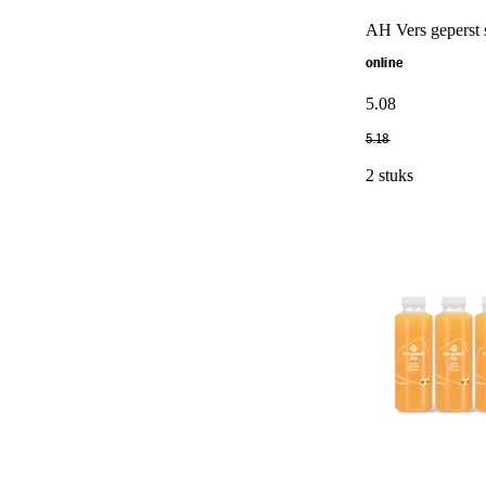
AH Vers geperst 
online
5
.
08
5
.
18
2 stuks