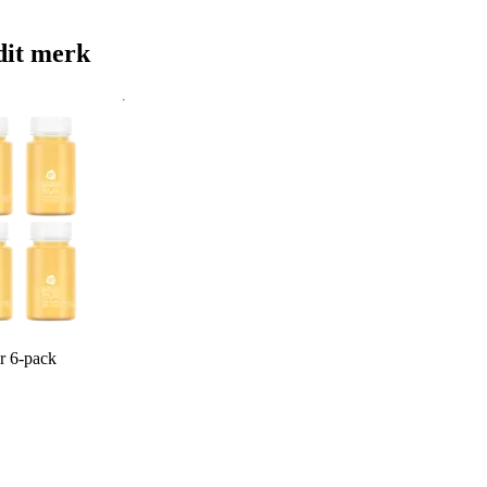
dit merk
 6-pack