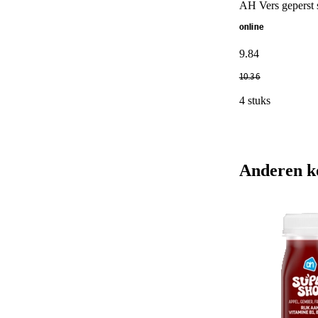
AH Vers geperst 
online
9
.
84
10
.
36
4 stuks
Anderen k