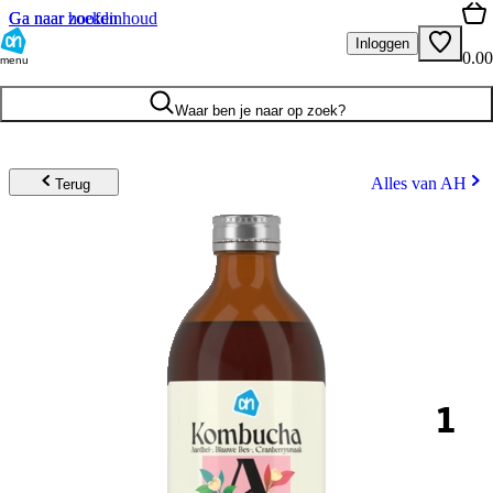
Ga naar hoofdinhoud
Ga naar zoeken
Inloggen
0.00
menu
Waar ben je naar op zoek?
Alles van AH
Terug
1
.