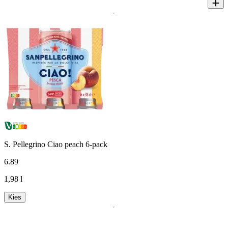
S. Pellegrino Ciao peach 6-pack
6
.
89
1,98 l
Kies