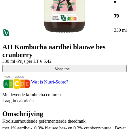
79
330 ml
AH Kombucha aardbei blauwe bes
cranberry
·
330 ml
Prijs per
LT
€
5,42
Voeg toe
Wat is Nutri-Score?
Met levende kombucha culturen
Laag in calorieën
Omschrijving
Koolzuurhoudende gefermenteerde theedrank
met 1% aardbei-, 0,3% blauwe bes- en 0,2% cranberrypuree., Bevat