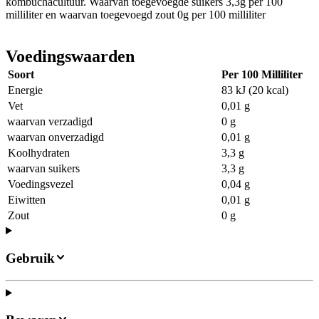
kombuchacultuur. Waarvan toegevoegde suikers 3,3g per 100
milliliter en waarvan toegevoegd zout 0g per 100 milliliter
Voedingswaarden
Soort
Per 100 Milliliter
Energie
83 kJ (20 kcal)
Vet
0,01 g
waarvan verzadigd
0 g
waarvan onverzadigd
0,01 g
Koolhydraten
3,3 g
waarvan suikers
3,3 g
Voedingsvezel
0,04 g
Eiwitten
0,01 g
Zout
0 g
Gebruik