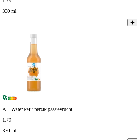
1
.
79
330 ml
AH Water kefir perzik passievrucht
1
.
79
330 ml