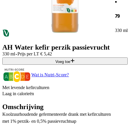
79
330 ml
AH Water kefir perzik passievrucht
·
330 ml
Prijs per
LT
€
5,42
Voeg toe
Wat is Nutri-Score?
Met levende kefirculturen
Laag in calorieën
Omschrijving
Koolzuurhoudende gefermenteerde drank met kefirculturen
met 1% perzik- en 0,5% passievruchtsap