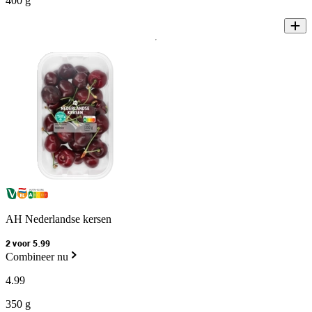
400 g
AH Nederlandse kersen
2 voor 5.99
Combineer nu
4
.
99
350 g