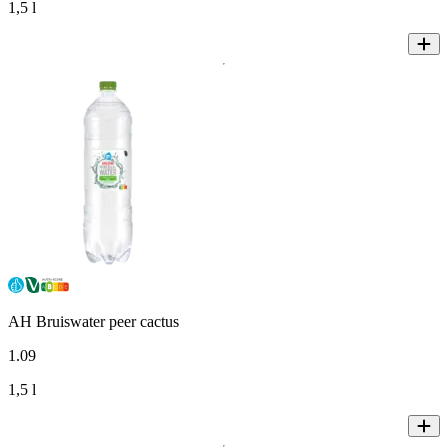
1,5 l
AH Bruiswater peer cactus
1
.
09
1,5 l