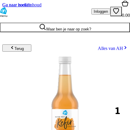
Ga naar hoofdinhoud
Ga naar zoeken
Inloggen
0.00
menu
Waar ben je naar op zoek?
Alles van AH
Terug
1
.