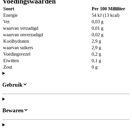
Voedingswaarden
Soort
Per 100 Milliliter
Energie
54 kJ (13 kcal)
Vet
0,03 g
waarvan verzadigd
0,01 g
waarvan onverzadigd
0,02 g
Koolhydraten
2,9 g
waarvan suikers
2,9 g
Voedingsvezel
0,2 g
Eiwitten
0,1 g
Zout
0 g
Gebruik
Bewaren