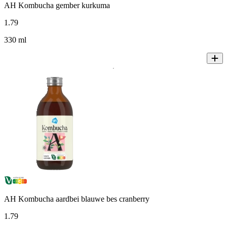
AH Kombucha gember kurkuma
1
.
79
330 ml
AH Kombucha aardbei blauwe bes cranberry
1
.
79