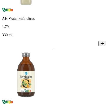
AH Water kefir citrus
1
.
79
330 ml