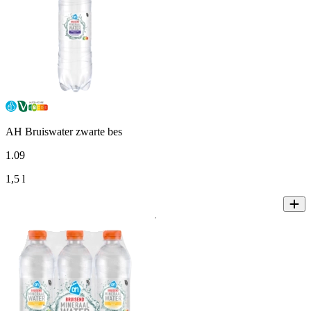
AH Bruiswater zwarte bes
1
.
09
1,5 l