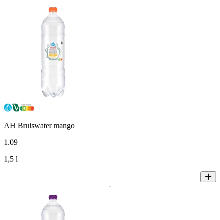
AH Bruiswater mango
1
.
09
1,5 l