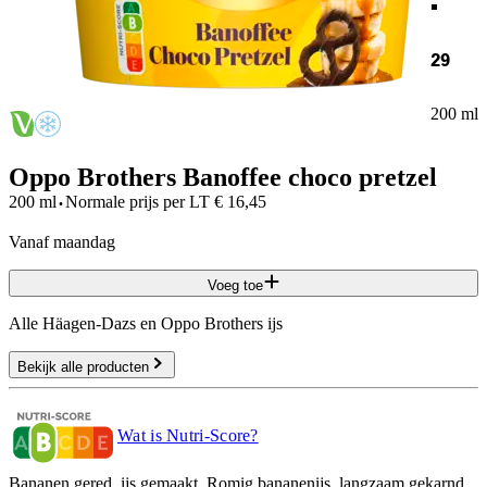
29
200 ml
Oppo Brothers Banoffee choco pretzel
·
200 ml
Normale prijs per
LT
€
16,45
vanaf maandag
Voeg toe
Alle Häagen-Dazs en Oppo Brothers ijs
Bekijk alle producten
Wat is Nutri-Score?
Bananen gered, ijs gemaakt. Romig bananenijs, langzaam gekarnd