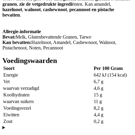
granen
,
zie de vetgedrukte ingredi
ënten. Kan amandel,
hazelnoot
,
walnoot
,
cashewnoot
,
pecannoot en pistache
bevatten
.
Allergie-informatie
Bevat:
Melk, Glutenbevattende Granen, Tarwe
Kan bevatten:
Hazelnoot, Amandel, Cashewnoot, Walnoot,
Pistachenoot, Noten, Pecannoot
Voedingswaarden
Soort
Per 100 Gram
Energie
642 kJ (154 kcal)
Vet
6,7 g
waarvan verzadigd
4,6 g
Koolhydraten
15 g
waarvan suikers
11 g
Voedingsvezel
8,2 g
Eiwitten
4,4 g
Zout
0,2 g