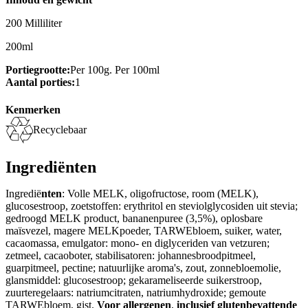
200 Milliliter
200ml
Portiegrootte:
Per 100g. Per 100ml
Aantal porties:
1
Kenmerken
Recyclebaar
Ingrediënten
Ingredië
nten
: Volle MELK, oligofructose, room (MELK),
glucosestroop, zoetstoffen: erythritol en steviolglycosiden uit stevia;
gedroogd MELK product, bananenpuree (3,5%), oplosbare
maïsvezel, magere MELKpoeder, TARWEbloem, suiker, water,
cacaomassa, emulgator: mono- en diglyceriden van vetzuren;
zetmeel, cacaoboter, stabilisatoren: johannesbroodpitmeel,
guarpitmeel, pectine; natuurlijke aroma's, zout, zonnebloemolie,
glansmiddel: glucosestroop; gekarameliseerde suikerstroop,
zuurteregelaars: natriumcitraten, natriumhydroxide; gemoute
TARWEbloem, gist.
Voor allergenen
,
inclusief glutenbevattende