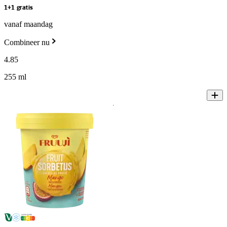
1+1 gratis
vanaf maandag
Combineer nu
4
.
85
255 ml