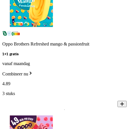
Oppo Brothers Refreshed mango & passionfruit
1+1 gratis
vanaf maandag
Combineer nu
4
.
89
3 stuks