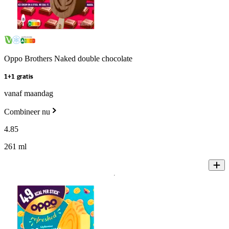
Oppo Brothers Naked double chocolate
1+1 gratis
vanaf maandag
Combineer nu
4
.
85
261 ml