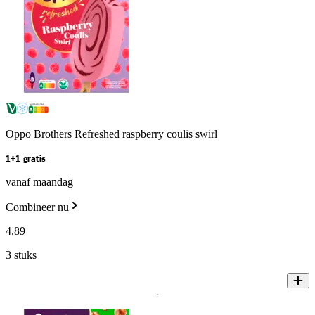
Oppo Brothers Refreshed raspberry coulis swirl
1+1 gratis
vanaf maandag
Combineer nu
4
.
89
3 stuks