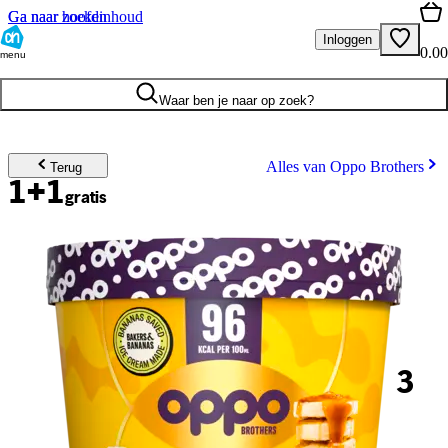
Ga naar hoofdinhoud
Ga naar zoeken
Inloggen
0.00
menu
Waar ben je naar op zoek?
Alles van Oppo Brothers
Terug
1+1
gratis
3
.