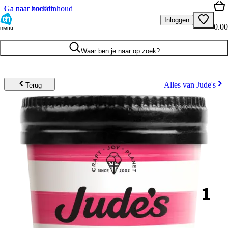
Ga naar hoofdinhoud
Ga naar zoeken
Inloggen
0.00
menu
Waar ben je naar op zoek?
Alles van Jude's
Terug
1
.