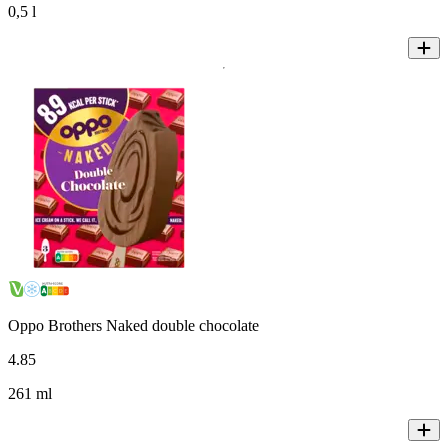
0,5 l
Oppo Brothers Naked double chocolate
4
.
85
261 ml