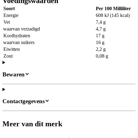
Voedingswaarden
Soort
Per 100 Milliliter
Energie
608 kJ (145 kcal)
Vet
7,4 g
waarvan verzadigd
4,7 g
Koolhydraten
17 g
waarvan suikers
16 g
Eiwitten
2,2 g
Zout
0,08 g
Bewaren
Contactgegevens
Meer van dit merk