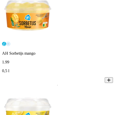
AH Sorbetijs mango
1
.
99
0,5 l