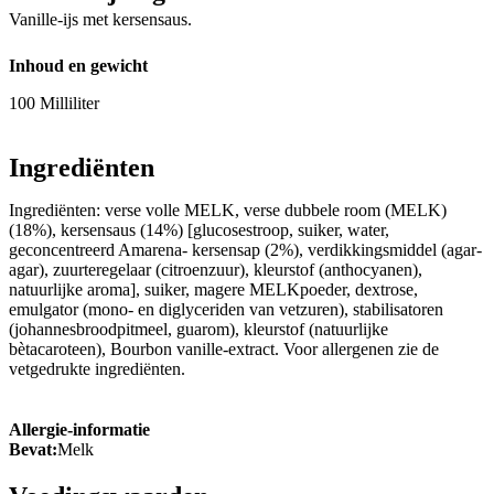
Vanille-ijs met kersensaus.
Inhoud en gewicht
100 Milliliter
Ingrediënten
Ingrediënten: verse volle MELK, verse dubbele room (MELK)
(18%), kersensaus (14%) [glucosestroop, suiker, water,
geconcentreerd Amarena- kersensap (2%), verdikkingsmiddel (agar-
agar), zuurteregelaar (citroenzuur), kleurstof (anthocyanen),
natuurlijke aroma], suiker, magere MELKpoeder, dextrose,
emulgator (mono- en diglyceriden van vetzuren), stabilisatoren
(johannesbroodpitmeel, guarom), kleurstof (natuurlijke
bètacaroteen), Bourbon vanille-extract. Voor allergenen zie de
vetgedrukte ingrediënten.
Allergie-informatie
Bevat:
Melk