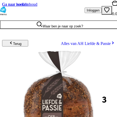
Ga naar hoofdinhoud
Ga naar zoeken
Inloggen
0.
menu
Waar ben je naar op zoek?
Alles van AH Liefde & Passie
Terug
3
.