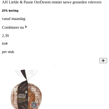
AH Liefde & Passie OerDesem emmer tarwe gesneden vriesvers
25% korting
vanaf maandag
Combineer nu
2
.
39
3
.
19
per stuk