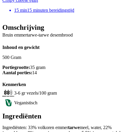
Crispy cheese eggs
15
min
15 minuten bereidingstijd
Omschrijving
Bruin emmertarwe-tarwe desembrood
Inhoud en gewicht
500 Gram
Portiegrootte:
35 gram
Aantal porties:
14
Kenmerken
3-6 gr vezels/100 gram
Veganistisch
Ingrediënten
Ingrediënten: 33% volkoren emmer
tarwe
meel, water, 22%