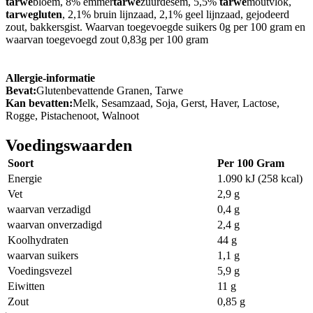
tarwe
bloem, 8% emmer
tarwe
zuurdesem, 5,5%
tarwe
moutvlok,
tarwegluten
, 2,1% bruin lijnzaad, 2,1% geel lijnzaad, gejodeerd
zout, bakkersgist. Waarvan toegevoegde suikers 0g per 100 gram en
waarvan toegevoegd zout 0,83g per 100 gram
Allergie-informatie
Bevat:
Glutenbevattende Granen, Tarwe
Kan bevatten:
Melk, Sesamzaad, Soja, Gerst, Haver, Lactose,
Rogge, Pistachenoot, Walnoot
Voedingswaarden
Soort
Per 100 Gram
Energie
1.090 kJ (258 kcal)
Vet
2,9 g
waarvan verzadigd
0,4 g
waarvan onverzadigd
2,4 g
Koolhydraten
44 g
waarvan suikers
1,1 g
Voedingsvezel
5,9 g
Eiwitten
11 g
Zout
0,85 g