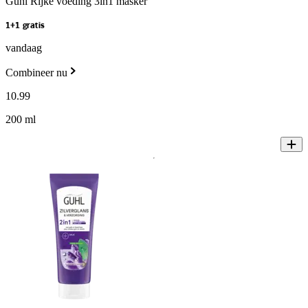
Guhl Rijke voeding 3in1 masker
1+1 gratis
vandaag
Combineer nu
10
.
99
200 ml