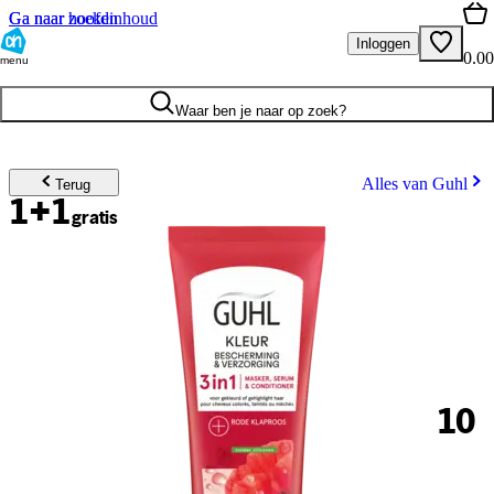
Ga naar hoofdinhoud
Ga naar zoeken
Inloggen
0.00
menu
Waar ben je naar op zoek?
Alles van Guhl
Terug
1+1
gratis
10
.