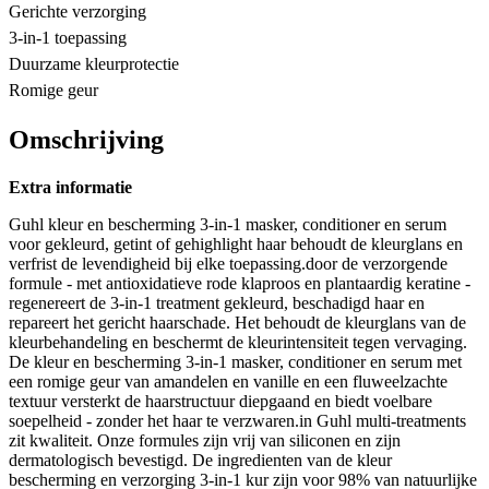
Gerichte verzorging
3-in-1 toepassing
Duurzame kleurprotectie
Romige geur
Omschrijving
Extra informatie
Guhl kleur en bescherming 3-in-1 masker, conditioner en serum
voor gekleurd, getint of gehighlight haar behoudt de kleurglans en
verfrist de levendigheid bij elke toepassing.door de verzorgende
formule - met antioxidatieve rode klaproos en plantaardig keratine -
regenereert de 3-in-1 treatment gekleurd, beschadigd haar en
repareert het gericht haarschade. Het behoudt de kleurglans van de
kleurbehandeling en beschermt de kleurintensiteit tegen vervaging.
De kleur en bescherming 3-in-1 masker, conditioner en serum met
een romige geur van amandelen en vanille en een fluweelzachte
textuur versterkt de haarstructuur diepgaand en biedt voelbare
soepelheid - zonder het haar te verzwaren.in Guhl multi-treatments
zit kwaliteit. Onze formules zijn vrij van siliconen en zijn
dermatologisch bevestigd. De ingredienten van de kleur
bescherming en verzorging 3-in-1 kur zijn voor 98% van natuurlijke