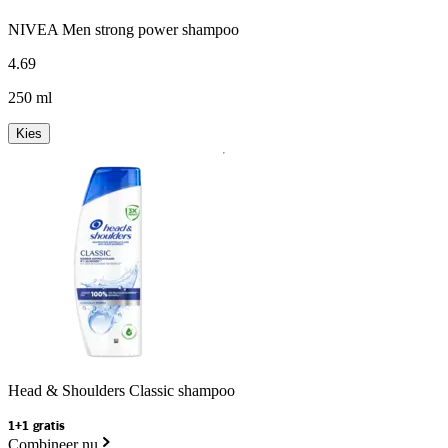
NIVEA Men strong power shampoo
4
.
69
250 ml
Kies
Head & Shoulders Classic shampoo
1+1 gratis
Combineer nu