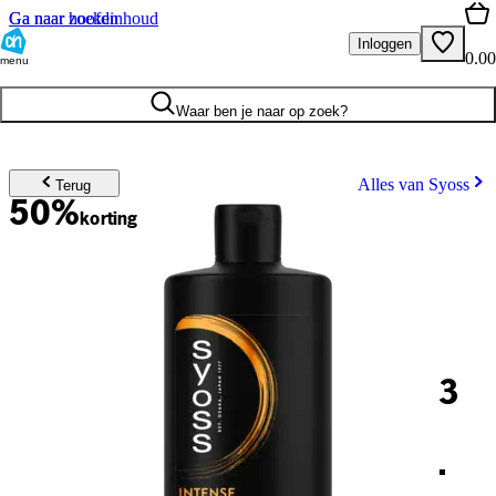
Ga naar hoofdinhoud
Ga naar zoeken
Inloggen
0.00
menu
Waar ben je naar op zoek?
Alles van Syoss
Terug
50%
korting
3
.