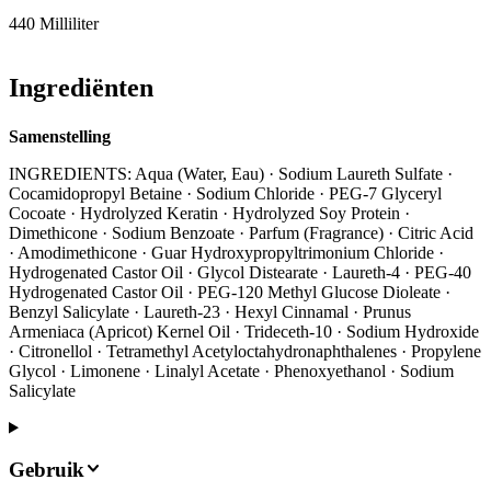
440 Milliliter
Ingrediënten
Samenstelling
INGREDIENTS: Aqua (Water, Eau) · Sodium Laureth Sulfate ·
Cocamidopropyl Betaine · Sodium Chloride · PEG-7 Glyceryl
Cocoate · Hydrolyzed Keratin · Hydrolyzed Soy Protein ·
Dimethicone · Sodium Benzoate · Parfum (Fragrance) · Citric Acid
· Amodimethicone · Guar Hydroxypropyltrimonium Chloride ·
Hydrogenated Castor Oil · Glycol Distearate · Laureth-4 · PEG-40
Hydrogenated Castor Oil · PEG-120 Methyl Glucose Dioleate ·
Benzyl Salicylate · Laureth-23 · Hexyl Cinnamal · Prunus
Armeniaca (Apricot) Kernel Oil · Trideceth-10 · Sodium Hydroxide
· Citronellol · Tetramethyl Acetyloctahydronaphthalenes · Propylene
Glycol · Limonene · Linalyl Acetate · Phenoxyethanol · Sodium
Salicylate
Gebruik