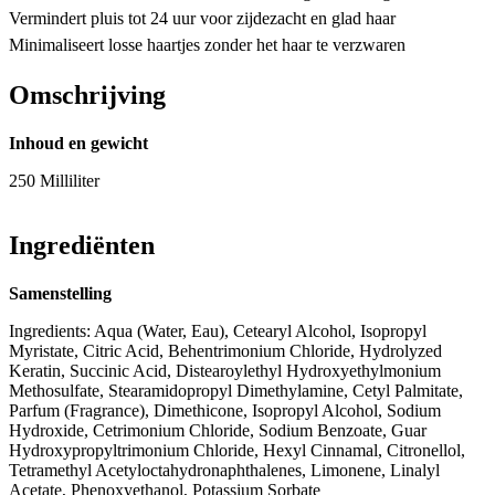
Vermindert pluis tot 24 uur voor zijdezacht en glad haar
Minimaliseert losse haartjes zonder het haar te verzwaren
Omschrijving
Inhoud en gewicht
250 Milliliter
Ingrediënten
Samenstelling
Ingredients: Aqua (Water, Eau), Cetearyl Alcohol, Isopropyl
Myristate, Citric Acid, Behentrimonium Chloride, Hydrolyzed
Keratin, Succinic Acid, Distearoylethyl Hydroxyethylmonium
Methosulfate, Stearamidopropyl Dimethylamine, Cetyl Palmitate,
Parfum (Fragrance), Dimethicone, Isopropyl Alcohol, Sodium
Hydroxide, Cetrimonium Chloride, Sodium Benzoate, Guar
Hydroxypropyltrimonium Chloride, Hexyl Cinnamal, Citronellol,
Tetramethyl Acetyloctahydronaphthalenes, Limonene, Linalyl
Acetate, Phenoxyethanol, Potassium Sorbate