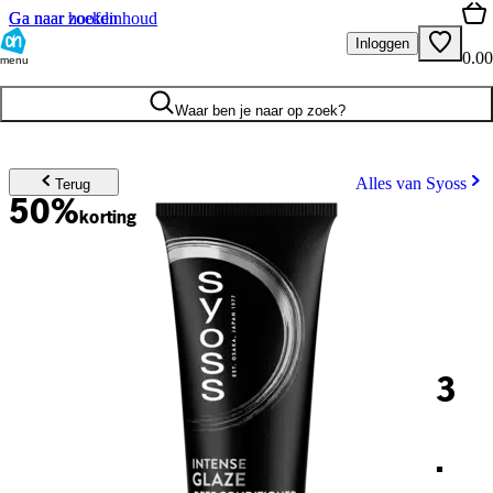
Ga naar hoofdinhoud
Ga naar zoeken
Inloggen
0.00
menu
Waar ben je naar op zoek?
Alles van Syoss
Terug
50%
korting
3
.