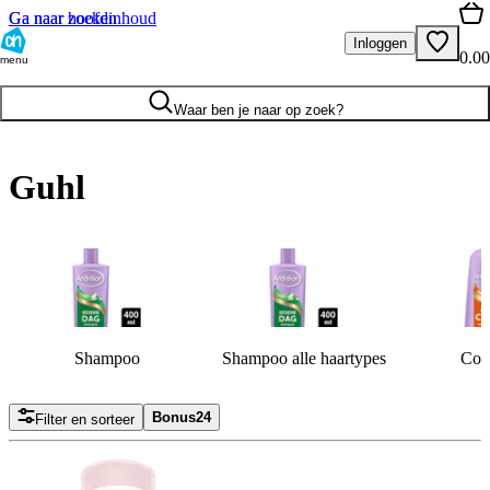
Ga naar hoofdinhoud
Ga naar zoeken
Inloggen
0.00
menu
Waar ben je naar op zoek?
Guhl
Shampoo
Shampoo alle haartypes
Cond
Bonus
24
Filter en sorteer