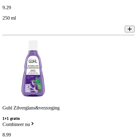
9
.
29
250 ml
Guhl Zilverglans&verzorging
1+1 gratis
Combineer nu
8
.
99