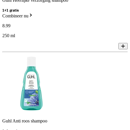
Guhl Heerlijke verzorging shampoo
1+1 gratis
Combineer nu
8
.
99
250 ml
Guhl Anti roos shampoo